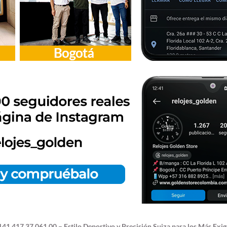
41.417.37.061.00 – Estilo Deportivo y Precisión Suiza para los Más Exi