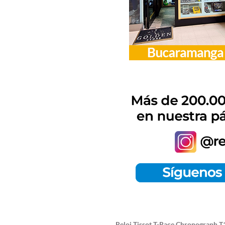
Reloj Tissot T-Race Chronograph T1