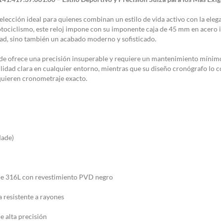
elección ideal para quienes combinan un estilo de vida activo con la elega
otociclismo, este reloj impone con su imponente caja de 45 mm en acero
dad, sino también un acabado moderno y sofisticado.
 ofrece una precisión insuperable y requiere un mantenimiento mínimo. 
bilidad clara en cualquier entorno, mientras que su diseño cronógrafo lo
quieren cronometraje exacto.
Made)
e 316L con revestimiento PVD negro
a resistente a rayones
 alta precisión