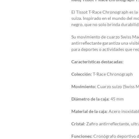
El Tissot T-Race Chronograph es la 
suiza. Inspirado en el mundo del m
negro, que no solo brinda durabili
Su movimiento de cuarzo Swiss Made
antirreflectante garantiza una visi
para deportes o actividades que re
Características destacadas:
Colección:
T-Race Chronograph
Movimiento:
Cuarzo suizo (Swiss 
Diámetro de la caja:
45 mm
Material de la caja:
Acero inoxidabl
Cristal:
Zafiro antirreflectante, ultr
Funciones:
Cronógrafo deportivo de