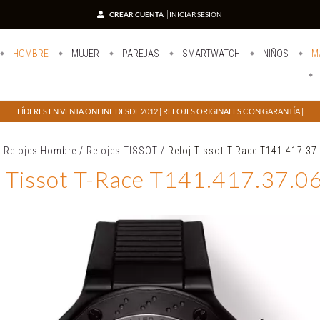
CREAR CUENTA
INICIAR SESIÓN
HOMBRE
MUJER
PAREJAS
SMARTWATCH
NIÑOS
M
LÍDERES EN VENTA ONLINE DESDE 2012 | RELOJES ORIGINALES CON GARANTÍA |
/
Relojes Hombre
/
Relojes TISSOT
/
Reloj Tissot T-Race T141.417.37
j Tissot T-Race T141.417.37.0