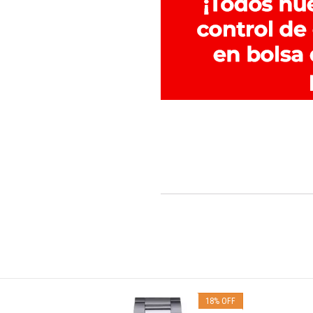
12
%
OFF
18
%
OFF