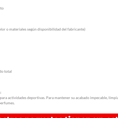
to
olor o materiales según disponibilidad del fabricante)
o total
:
o para actividades deportivas. Para mantener su acabado impecable, límp
perfumes.