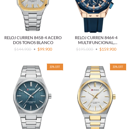
RELOJ CURREN 8458-4 ACERO
RELOJ CURREN 8464-4
DOS TONOS BLANCO
MULTIFUNCIONAL,
DEPORTIVO, ESFERA
$144.900
$99.900
$195.000
$159.900
LUMINOSA Y CORREA DE
SILICONA
33
%
OFF
33
%
OFF