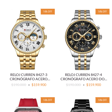
16
%
OFF
16
%
OFF
RELOJ CURREN 8427-3
RELOJ CURREN 8427-4
CRONÓGRAFO ACERO
CRONÓGRAFO ACERO DOS
DORADO
TONOS
$190.000
$159.900
$190.000
$159.900
16
%
OFF
16
%
OFF