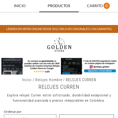
INICIO
PRODUCTOS
CARRITO
0
LÍDERES EN VENTA ONLINE DESDE 2012 | RELOJES ORIGINALES CON GARANTÍA |
Inicio
/
Relojes Hombre
/
RELOJES CURREN
RELOJES CURREN
Explora relojes Curren: estilo sofisticado, durabilidad excepcional y
funcionalidad avanzada a precios inmejorables en Colombia.
Ordenar por