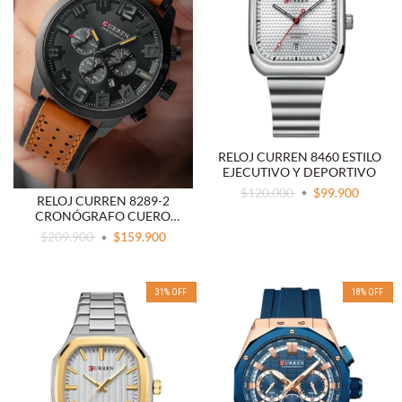
RELOJ CURREN 8460 ESTILO
EJECUTIVO Y DEPORTIVO
$120.000
$99.900
RELOJ CURREN 8289-2
CRONÓGRAFO CUERO
MARRÓN
$209.900
$159.900
31
%
OFF
18
%
OFF