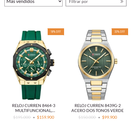
Filtrar por
18
%
OFF
33
%
OFF
RELOJ CURREN 8464-3
RELOJ CURREN 8439G-2
MULTIFUNCIONAL,
ACERO DOS TONOS VERDE
DEPORTIVO, ESFERA
$195.000
$159.900
$150.000
$99.900
LUMINOSA Y CORREA DE
SILICONA