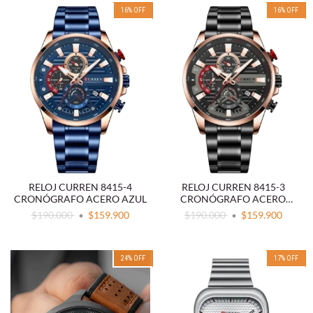
16
%
OFF
16
%
OFF
RELOJ CURREN 8415-4
RELOJ CURREN 8415-3
CRONÓGRAFO ACERO AZUL
CRONÓGRAFO ACERO
NEGRO
$190.000
$159.900
$190.000
$159.900
24
%
OFF
17
%
OFF