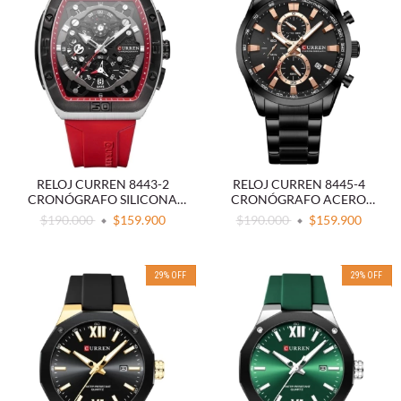
RELOJ CURREN 8443-2
RELOJ CURREN 8445-4
CRONÓGRAFO SILICONA
CRONÓGRAFO ACERO
ROJO
NEGRO
$190.000
$159.900
$190.000
$159.900
29
%
OFF
29
%
OFF