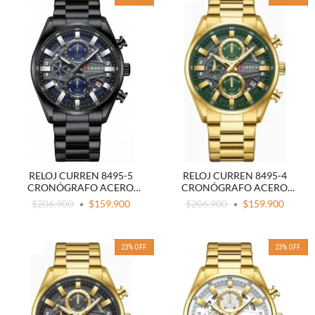
RELOJ CURREN 8495-5
RELOJ CURREN 8495-4
CRONÓGRAFO ACERO
CRONÓGRAFO ACERO
NEGRO
DORADO
$206.900
$159.900
$206.900
$159.900
23
%
OFF
23
%
OFF