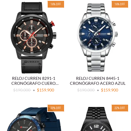
16
%
OFF
16
%
OFF
RELOJ CURREN 8291-1
RELOJ CURREN 8445-1
CRONÓGRAFO CUERO
CRONÓGRAFO ACERO AZUL
NEGRO
$190.000
$159.900
$190.000
$159.900
23
%
OFF
22
%
OFF