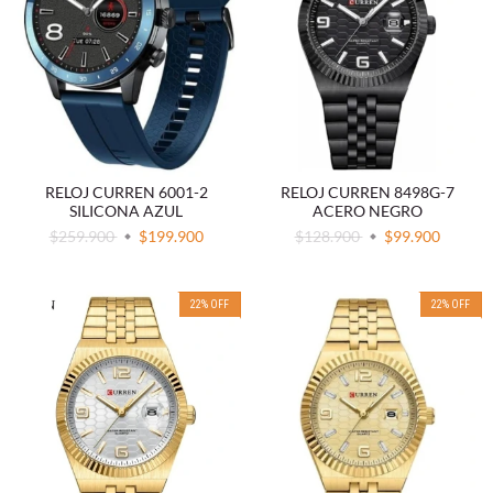
RELOJ CURREN 6001-2
RELOJ CURREN 8498G-7
SILICONA AZUL
ACERO NEGRO
$259.900
$199.900
$128.900
$99.900
22
%
OFF
22
%
OFF