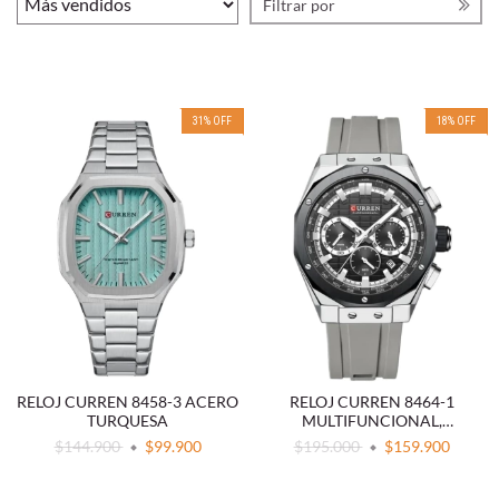
Filtrar por
31
%
OFF
18
%
OFF
RELOJ CURREN 8458-3 ACERO
RELOJ CURREN 8464-1
TURQUESA
MULTIFUNCIONAL,
DEPORTIVO, ESFERA
$144.900
$99.900
$195.000
$159.900
LUMINOSA Y CORREA DE
SILICONA