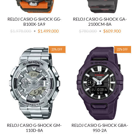
RELOJ CASIO G-SHOCK GG-
RELOJ CASIO G-SHOCK GA-
B100X-1A9
2100CM-8A
$1.978.000
$1.499.000
$780.000
$609.900
23
%
OFF
22
%
OFF
RELOJ CASIO G-SHOCK GM-
RELOJ CASIO G-SHOCK GBA-
110D-8A
950-2A