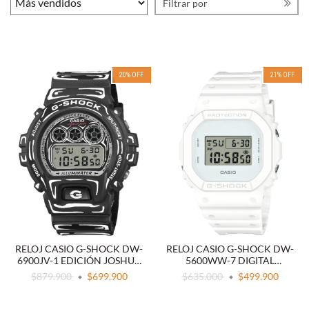
Filtrar por
20
%
OFF
21
%
OFF
RELOJ CASIO G-SHOCK DW-
RELOJ CASIO G-SHOCK DW-
6900JV-1 EDICIÓN JOSHUA
5600WW-7 DIGITAL
VIDES
RESISTENTE BLANCO
$879.900
$699.900
$635.000
$499.900