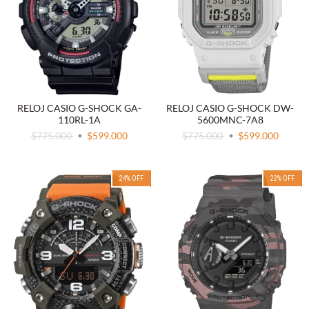
RELOJ CASIO G-SHOCK GA-
RELOJ CASIO G-SHOCK DW-
110RL-1A
5600MNC-7A8
$775.000
$599.000
$775.000
$599.000
24
%
OFF
22
%
OFF