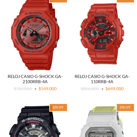
RELOJ CASIO G-SHOCK GA-
RELOJ CASIO G-SHOCK GA-
2100RRB-4A
110RRB-4A
$760.000
$549.000
$856.000
$649.000
23
%
OFF
23
%
OFF