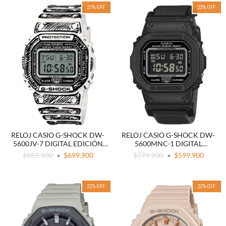
21
%
OFF
23
%
OFF
RELOJ CASIO G-SHOCK DW-
RELOJ CASIO G-SHOCK DW-
5600JV-7 DIGITAL EDICIÓN
5600MNC-1 DIGITAL
JOSHUA VIDES
RESISTENTE CORREA DE TELA
$889.900
$699.900
$779.900
$599.900
22
%
OFF
22
%
OFF