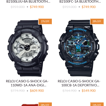
B2100LUU-8A BLUETOOTH
B2100FC-1A BLUETOOTH
TOUGH SOLAR
TOUGH SOLAR
$959.000
$749.900
$959.000
$749.900
21
%
OFF
28
%
OFF
RELOJ CASIO G-SHOCK GA-
RELOJ CASIO G-SHOCK GA-
110WD-1A ANA-DIGI
100CB-1A DEPORTIVO
RESISTENTE
NEGRO
$774.900
$609.900
$764.900
$549.900
28
%
OFF
24
%
OFF