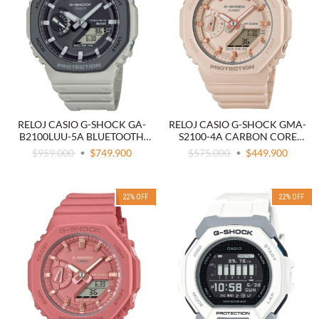
RELOJ CASIO G-SHOCK GA-
RELOJ CASIO G-SHOCK GMA-
B2100LUU-5A BLUETOOTH
S2100-4A CARBON CORE
TOUGH SOLAR
GUARD ROSA
$959.000
$749.900
$575.000
$449.900
22
%
OFF
22
%
OFF