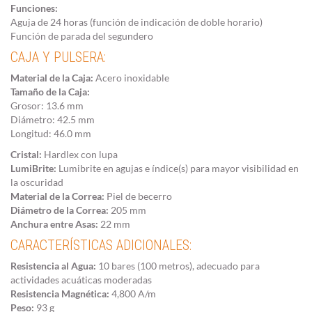
Funciones:
Aguja de 24 horas (función de indicación de doble horario)
Función de parada del segundero
CAJA Y PULSERA:
Material de la Caja:
Acero inoxidable
Tamaño de la Caja:
Grosor: 13.6 mm
Diámetro: 42.5 mm
Longitud: 46.0 mm
Cristal:
Hardlex con lupa
LumiBrite:
Lumibrite en agujas e índice(s) para mayor visibilidad en
la oscuridad
Material de la Correa:
Piel de becerro
Diámetro de la Correa:
205 mm
Anchura entre Asas:
22 mm
CARACTERÍSTICAS ADICIONALES:
Resistencia al Agua:
10 bares (100 metros), adecuado para
actividades acuáticas moderadas
Resistencia Magnética:
4,800 A/m
Peso:
93 g