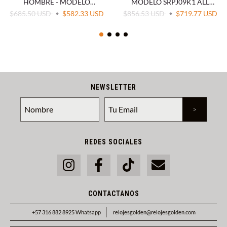
HOMBRE - MODELO
MODELO SRPJ09K1 ALL
SRPD79K1
BLACK
$685.50 USD
$582.33 USD
$856.53 USD
$719.77 USD
NEWSLETTER
REDES SOCIALES
CONTACTANOS
+57 316 882 8925 Whatsapp
relojesgolden@relojesgolden.com