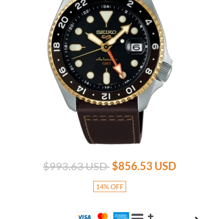
$993.63 USD
$856.53 USD
14
%
OFF