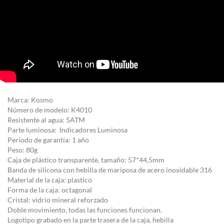
Marca: Kosmo
Número de modelo: K4010
Resistente al agua: 5ATM
Parte luminosa: Indicadores Luminosa
Período de garantía: 1 año
Peso: 80g
Caja de plástico transparente, tamaño: 57*44,5mm
Banda de silicona con hebilla de mariposa de acero inoxidable 316
Material de la caja: plastico
Forma de la caja: octagonal
Cristal: vidrio mineral reforzado
Doble movimiento, todas las funciones funcionan.
Logotipo grabado en la parte trasera de la caja, hebilla