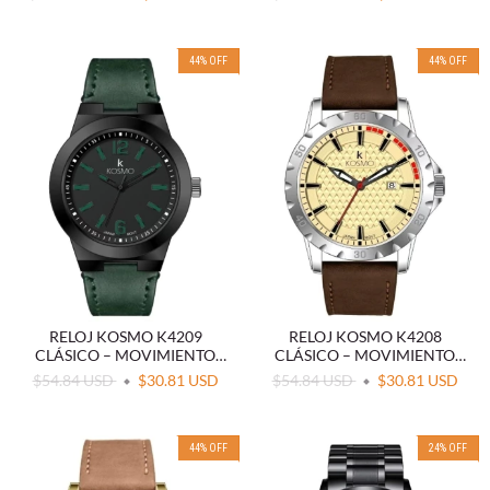
44
%
OFF
44
%
OFF
RELOJ KOSMO K4209
RELOJ KOSMO K4208
CLÁSICO – MOVIMIENTO
CLÁSICO – MOVIMIENTO
JAPONÉS (MIYOTA)
JAPONÉS (MIYOTA)
$54.84 USD
$30.81 USD
$54.84 USD
$30.81 USD
44
%
OFF
24
%
OFF