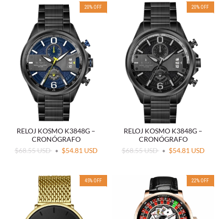
20
%
OFF
20
%
OFF
RELOJ KOSMO K3848G –
RELOJ KOSMO K3848G –
CRONÓGRAFO
CRONÓGRAFO
$68.55 USD
$54.81 USD
$68.55 USD
$54.81 USD
45
%
OFF
22
%
OFF