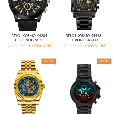
RELOJ KOSMO K4204
RELOJ KOSMO K4448 –
CHRONOGRAPH
CRONÓGRAFO
MULTIFUNCIÓN CUADRADO
$68.55 USD
$54.81 USD
$68.55 USD
$54.81 USD
43
%
OFF
20
%
OFF