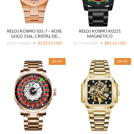
RELOJ KOSMO K0221
RELOJ KOSMO 501-7 – ROSE
MAGNETICO
GOLD 316L, CRISTAL DE
ZAFIRO, ESFERA GRIS , 5ATM
$137.10 USD
$85.65 USD
$222.79 USD
$130.21 USD
22
%
OFF
23
%
OFF