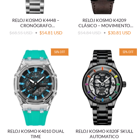
RELOJ KOSMO K4448 –
RELOJ KOSMO K4209
CRONÓGRAFO
CLÁSICO – MOVIMIENTO
MULTIFUNCIÓN CUADRADO
JAPONÉS (MIYOTA)
$68.55 USD
$54.81 USD
$54.84 USD
$30.81 USD
56
%
OFF
53
%
OFF
RELOJ KOSMO K4010 DUAL
RELOJ KOSMO K820F SKULL
TIME
AUTOMATICO