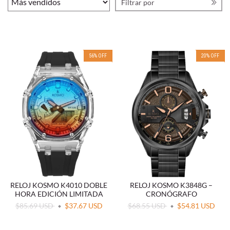
Filtrar por
56
%
OFF
20
%
OFF
RELOJ KOSMO K4010 DOBLE
RELOJ KOSMO K3848G –
HORA EDICIÓN LIMITADA
CRONÓGRAFO
$85.69 USD
$37.67 USD
$68.55 USD
$54.81 USD