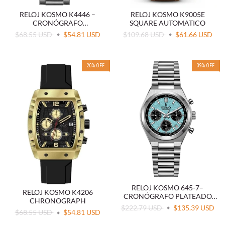
RELOJ KOSMO K4446 –
RELOJ KOSMO K9005E
CRONÓGRAFO
SQUARE AUTOMATICO
MULTIFUNCIÓN
$68.55 USD
$54.81 USD
$109.68 USD
$61.66 USD
20
%
OFF
39
%
OFF
RELOJ KOSMO 645-7–
RELOJ KOSMO K4206
CRONÓGRAFO PLATEADO
CHRONOGRAPH
CON DIAL BLACK & BLUE Y
$222.79 USD
$135.39 USD
$68.55 USD
$54.81 USD
CRISTAL ZAFIRO