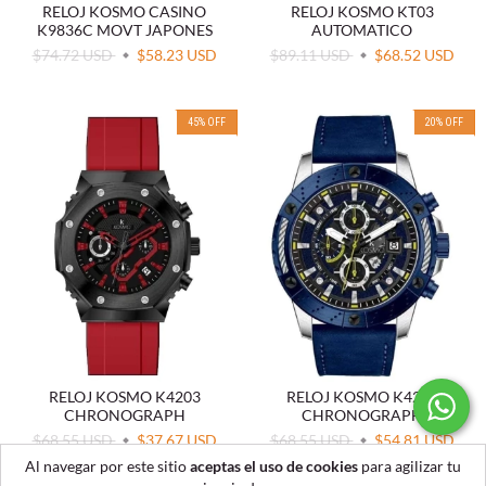
RELOJ KOSMO CASINO
RELOJ KOSMO KT03
K9836C MOVT JAPONES
AUTOMATICO
$74.72 USD
$58.23 USD
$89.11 USD
$68.52 USD
45
%
OFF
20
%
OFF
RELOJ KOSMO K4203
RELOJ KOSMO K4204
CHRONOGRAPH
CHRONOGRAPH
$68.55 USD
$37.67 USD
$68.55 USD
$54.81 USD
Al navegar por este sitio
aceptas el uso de cookies
para agilizar tu