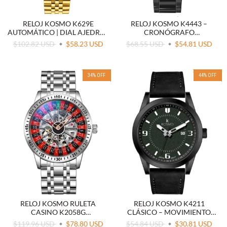
RELOJ KOSMO K629E
RELOJ KOSMO K4443 –
AUTOMÁTICO | DIAL AJEDREZ
CRONÓGRAFO
SKELETON
MULTIFUNCIÓN
$102.82 USD
$58.23 USD
$68.55 USD
$54.81 USD
34
%
OFF
44
%
OFF
RELOJ KOSMO RULETA
RELOJ KOSMO K4211
CASINO K2058G
CLÁSICO – MOVIMIENTO
AUTOMATICO
JAPONÉS (MIYOTA)
$119.96 USD
$78.80 USD
$54.84 USD
$30.81 USD