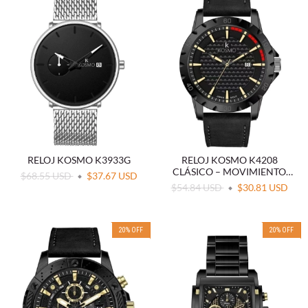
RELOJ KOSMO K3933G
RELOJ KOSMO K4208
CLÁSICO – MOVIMIENTO
$68.55 USD
$37.67 USD
JAPONÉS (MIYOTA)
$54.84 USD
$30.81 USD
20
%
OFF
20
%
OFF