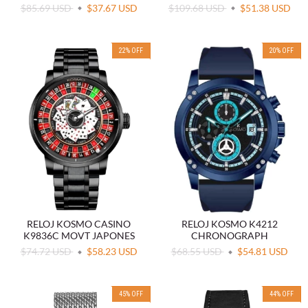
$85.69 USD
$37.67 USD
$109.68 USD
$51.38 USD
22
%
OFF
20
%
OFF
RELOJ KOSMO CASINO
RELOJ KOSMO K4212
K9836C MOVT JAPONES
CHRONOGRAPH
$74.72 USD
$58.23 USD
$68.55 USD
$54.81 USD
45
%
OFF
44
%
OFF