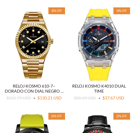
42
%
OFF
56
%
OFF
RELOJ KOSMO 610-7–
RELOJ KOSMO K4010 DUAL
DORADO CON DIAL NEGRO Y
TIME
CRISTAL ZAFIRO
$222.79 USD
$130.21 USD
$85.69 USD
$37.67 USD
20
%
OFF
22
%
OFF