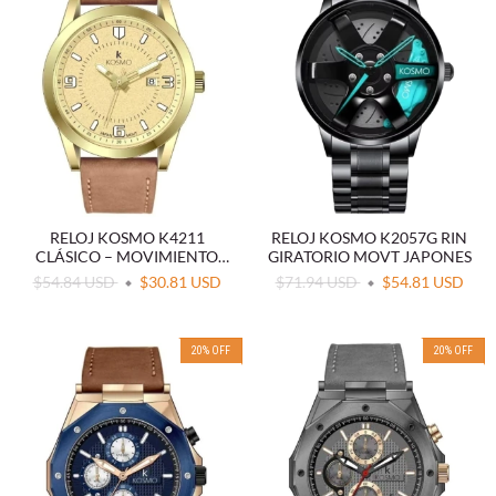
RELOJ KOSMO K4211
RELOJ KOSMO K2057G RIN
CLÁSICO – MOVIMIENTO
GIRATORIO MOVT JAPONES
JAPONÉS (MIYOTA)
$54.84 USD
$30.81 USD
$71.94 USD
$54.81 USD
20
%
OFF
20
%
OFF