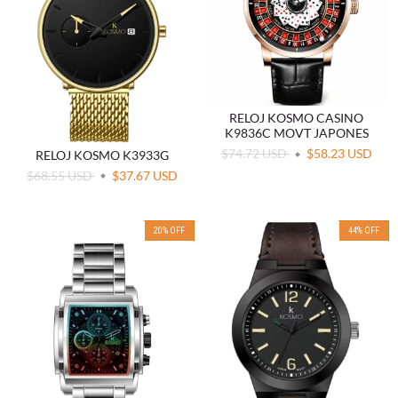
RELOJ KOSMO CASINO
K9836C MOVT JAPONES
$74.72 USD
$58.23 USD
RELOJ KOSMO K3933G
$68.55 USD
$37.67 USD
20
%
OFF
44
%
OFF