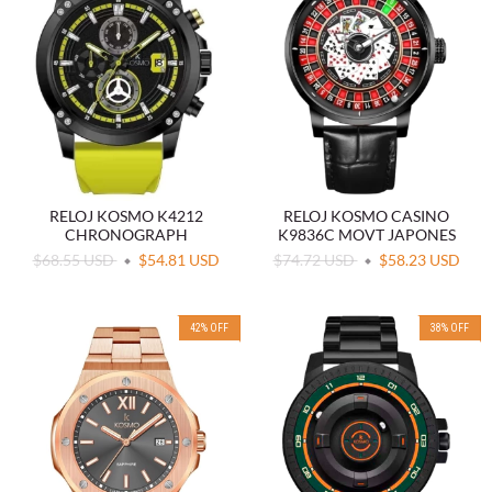
RELOJ KOSMO K4212
RELOJ KOSMO CASINO
CHRONOGRAPH
K9836C MOVT JAPONES
$68.55 USD
$54.81 USD
$74.72 USD
$58.23 USD
42
%
OFF
38
%
OFF