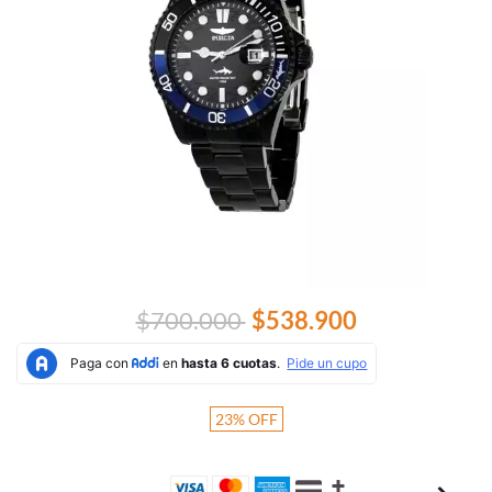
$700.000
$538.900
23
%
OFF