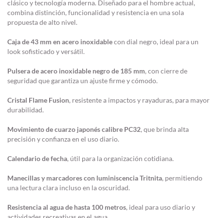
clásico y tecnología moderna. Diseñado para el hombre actual,
combina distinción, funcionalidad y resistencia en una sola
propuesta de alto nivel.
Caja de 43 mm en acero inoxidable
con dial negro, ideal para un
look sofisticado y versátil.
Pulsera de acero inoxidable negro de 185 mm
, con cierre de
seguridad que garantiza un ajuste firme y cómodo.
Cristal Flame Fusion
, resistente a impactos y rayaduras, para mayor
durabilidad.
Movimiento de cuarzo japonés calibre PC32
, que brinda alta
precisión y confianza en el uso diario.
Calendario de fecha
, útil para la organización cotidiana.
Manecillas y marcadores con luminiscencia Tritnita
, permitiendo
una lectura clara incluso en la oscuridad.
Resistencia al agua de hasta 100 metros
, ideal para uso diario y
actividades recreativas en el agua.