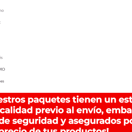
no
c
és
MO
bes