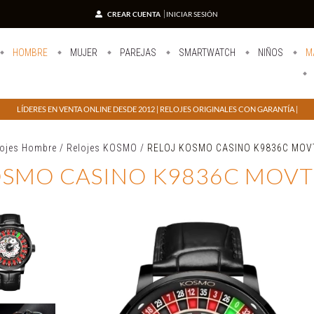
CREAR CUENTA
INICIAR SESIÓN
HOMBRE
MUJER
PAREJAS
SMARTWATCH
NIÑOS
M
LÍDERES EN VENTA ONLINE DESDE 2012 | RELOJES ORIGINALES CON GARANTÍA |
lojes Hombre
/
Relojes KOSMO
/
RELOJ KOSMO CASINO K9836C MOV
OSMO CASINO K9836C MOVT