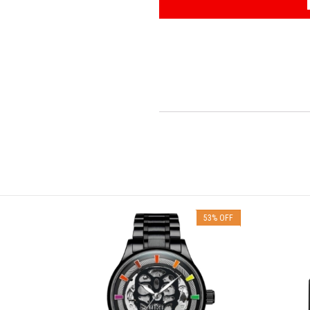
56
%
OFF
53
%
OFF