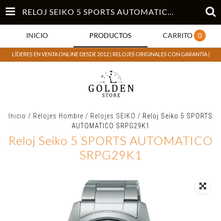
RELOJ SEIKO 5 SPORTS AUTOMATICO SRPG29K1
INICIO
PRODUCTOS
CARRITO
0
LÍDERES EN VENTA ONLINE DESDE 2012 | RELOJES ORIGINALES CON GARANTÍA |
Inicio
/
Relojes Hombre
/
Relojes SEIKO
/
Reloj Seiko 5 SPORTS
AUTOMATICO SRPG29K1
Reloj Seiko 5 SPORTS AUTOMATICO
SRPG29K1