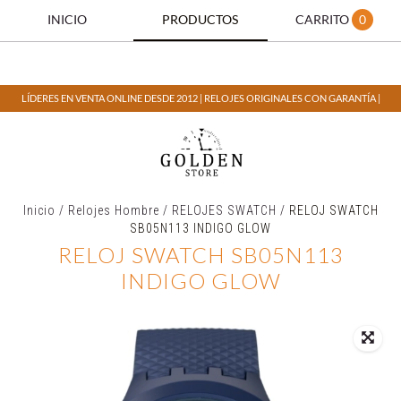
INICIO
PRODUCTOS
CARRITO
0
LÍDERES EN VENTA ONLINE DESDE 2012 | RELOJES ORIGINALES CON GARANTÍA |
Inicio
/
Relojes Hombre
/
RELOJES SWATCH
/
RELOJ SWATCH
SB05N113 INDIGO GLOW
RELOJ SWATCH SB05N113
INDIGO GLOW