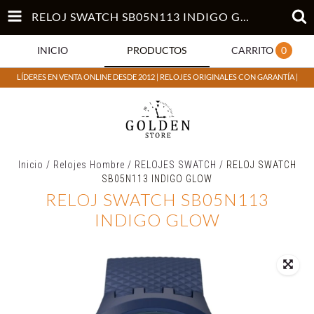
RELOJ SWATCH SB05N113 INDIGO GLOW
INICIO
PRODUCTOS
CARRITO
0
LÍDERES EN VENTA ONLINE DESDE 2012 | RELOJES ORIGINALES CON GARANTÍA |
Inicio
/
Relojes Hombre
/
RELOJES SWATCH
/
RELOJ SWATCH
SB05N113 INDIGO GLOW
RELOJ SWATCH SB05N113
INDIGO GLOW