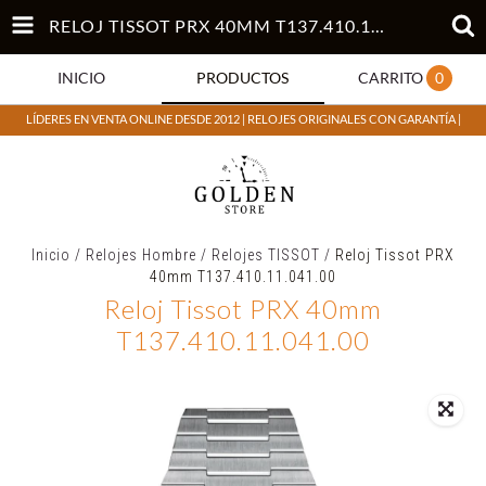
RELOJ TISSOT PRX 40MM T137.410.11.041.00
INICIO
PRODUCTOS
CARRITO
0
LÍDERES EN VENTA ONLINE DESDE 2012 | RELOJES ORIGINALES CON GARANTÍA |
Inicio
/
Relojes Hombre
/
Relojes TISSOT
/
Reloj Tissot PRX
40mm T137.410.11.041.00
Reloj Tissot PRX 40mm
T137.410.11.041.00