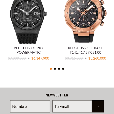
RELOJ TISSOT PRX
RELOJ TISSOT T-RACE
POWERMATIC
T141.417.37.051.00
T137.907.97.201.00
$7.809.000
$6.147.900
$3.715.000
$3.260.000
NEWSLETTER