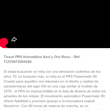
Tissot PRX Automático Azul y Oro Rosa – Ref.
T1374073304100
:
Si estás buscando un reloj con una sensación auténtica de los
años 70, no busques más, tu reloj es el PRX Powermatic 80.
Creado para aquellos con intereses en el diseño y repleto de
características del siglo XXI en una caja similar al modelo de
1978 , el PRX es imprescindible en la lista de deseos de todos los
amantes de los relojes. El movimiento automático Powermatic 80
ofrece fiabilidad y precisión gracias a la innovadora espiral
Nivachron. Con 80 horas de reserva de marcha, es un