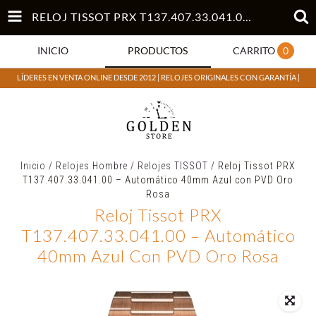
RELOJ TISSOT PRX T137.407.33.041.00 – AUTOMÁTICO 40MM AZUL CON PVD ORO ROSA
INICIO
PRODUCTOS
CARRITO
0
LÍDERES EN VENTA ONLINE DESDE 2012 | RELOJES ORIGINALES CON GARANTÍA |
Inicio
/
Relojes Hombre
/
Relojes TISSOT
/
Reloj Tissot PRX
T137.407.33.041.00 – Automático 40mm Azul con PVD Oro
Rosa
Reloj Tissot PRX
T137.407.33.041.00 – Automático
40mm Azul Con PVD Oro Rosa