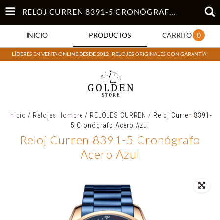
RELOJ CURREN 8391-5 CRONÓGRAFO ACERO AZUL
INICIO
PRODUCTOS
CARRITO
0
LÍDERES EN VENTA ONLINE DESDE 2012 | RELOJES ORIGINALES CON GARANTÍA |
Inicio
/
Relojes Hombre
/
RELOJES CURREN
/
Reloj Curren 8391-
5 Cronógrafo Acero Azul
Reloj Curren 8391-5 Cronógrafo
Acero Azul