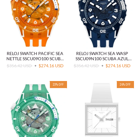
RELOJ SWATCH PACIFIC SEA
RELOJ SWATCH SEA WASP
NETTLE SSCU09O100 SCUBA
SSCU09N100 SCUBA AZUL
NARANJA
MARINO
$356.42 USD
$274.16 USD
$356.42 USD
$274.16 USD
23
%
OFF
26
%
OFF