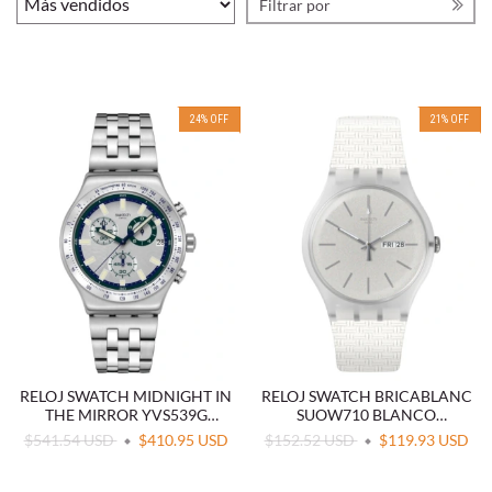
Filtrar por
24
%
OFF
21
%
OFF
RELOJ SWATCH MIDNIGHT IN
RELOJ SWATCH BRICABLANC
THE MIRROR YVS539G
SUOW710 BLANCO
CRONÓGRAFO ACERO
MINIMALISTA
$541.54 USD
$410.95 USD
$152.52 USD
$119.93 USD