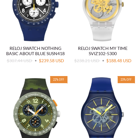
RELOJ SWATCH NOTHING
RELOJ SWATCH MY TIME
BASIC ABOUT BLUE SUSN418
SVIZ102-5300
$307.44 USD
$239.58 USD
$238.21 USD
$188.48 USD
22
%
OFF
23
%
OFF