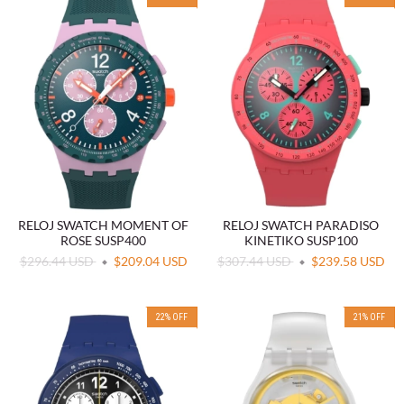
RELOJ SWATCH MOMENT OF
RELOJ SWATCH PARADISO
ROSE SUSP400
KINETIKO SUSP100
$296.44 USD
$209.04 USD
$307.44 USD
$239.58 USD
22
%
OFF
21
%
OFF