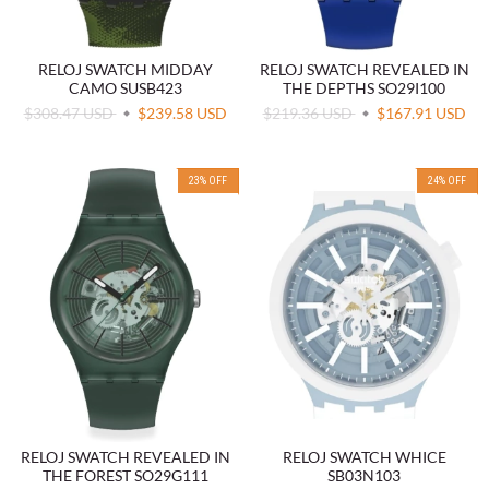
RELOJ SWATCH MIDDAY
RELOJ SWATCH REVEALED IN
CAMO SUSB423
THE DEPTHS SO29I100
$308.47 USD
$239.58 USD
$219.36 USD
$167.91 USD
23
%
OFF
24
%
OFF
RELOJ SWATCH REVEALED IN
RELOJ SWATCH WHICE
THE FOREST SO29G111
SB03N103