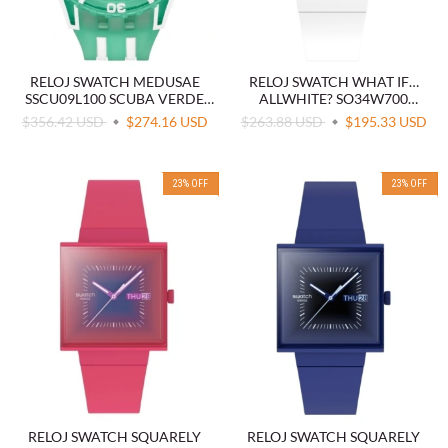
RELOJ SWATCH MEDUSAE
RELOJ SWATCH WHAT IF…
SSCU09L100 SCUBA VERDE
ALLWHITE? SO34W700
TURQUESA
BIOCERAMIC BLANCO
$356.42 USD
$274.16 USD
$263.88 USD
$195.33 USD
23
%
OFF
23
%
OFF
RELOJ SWATCH SQUARELY
RELOJ SWATCH SQUARELY