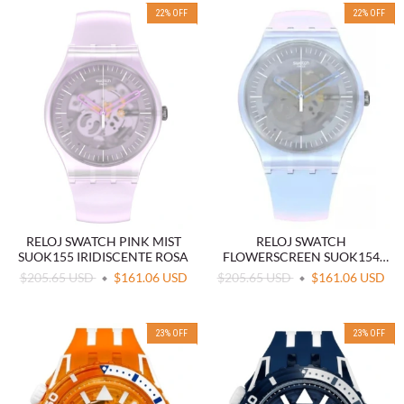
22
%
OFF
22
%
OFF
RELOJ SWATCH PINK MIST
RELOJ SWATCH
SUOK155 IRIDISCENTE ROSA
FLOWERSCREEN SUOK154
IRIDISCENTE AZUL
$205.65 USD
$161.06 USD
$205.65 USD
$161.06 USD
23
%
OFF
23
%
OFF