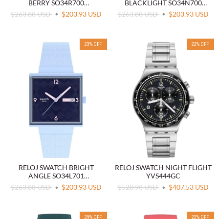
BERRY SO34R700
BLACKLIGHT SO34N700
BIOCERAMIC ROSA
BIOCERAMIC AZUL OSCURO
$263.88 USD
$203.93 USD
$263.88 USD
$203.93 USD
23
%
OFF
22
%
OFF
RELOJ SWATCH BRIGHT
RELOJ SWATCH NIGHT FLIGHT
ANGLE SO34L701
YVS444GC
BIOCERAMIC AZUL
$263.88 USD
$203.93 USD
$520.98 USD
$407.53 USD
29
%
OFF
22
%
OFF