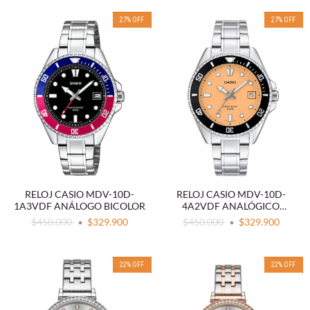
27
%
OFF
27
%
OFF
RELOJ CASIO MDV-10D-
RELOJ CASIO MDV-10D-
1A3VDF ANÁLOGO BICOLOR
4A2VDF ANALÓGICO
SALMÓN ACERO
$450.000
$329.900
$450.000
$329.900
22
%
OFF
22
%
OFF