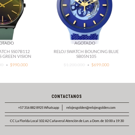
OTADO
AGOTADO
ATCH SS07B112
RELOJ SWATCH BOUNCING BLUE
S GREEN VISION
SB05N105
00
$990.000
$1.200.000
$699.000
CONTACTANOS
+57 316 882 8925 Whatsapp
relojesgolden@relojesgolden.com
CC La Florida Local 102 A2 Cañaveral Atención de Lun. a Dom. de 10:00 a 19:30