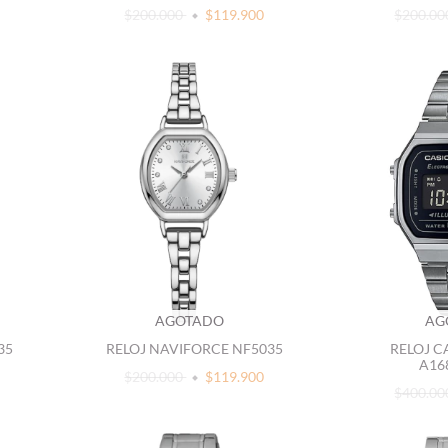
$200.000
$119.900
$200.0
AGOTADO
AG
35
RELOJ NAVIFORCE NF5035
RELOJ C
A16
$200.000
$119.900
$400.0