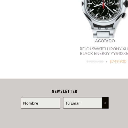
AGOTADO
RELOJ SWATCH IRONY XL
BLACK ENERGY YYS4000
$900.000
$749.900
NEWSLETTER