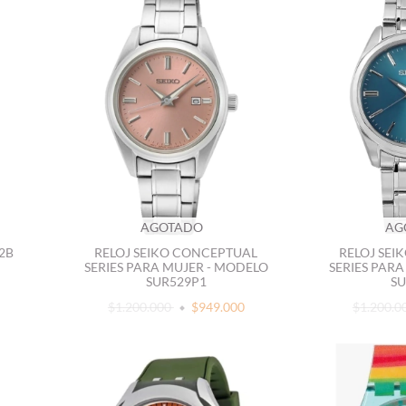
AGOTADO
AG
-2B
RELOJ SEIKO CONCEPTUAL
RELOJ SE
SERIES PARA MUJER - MODELO
SERIES PAR
SUR529P1
SU
$1.200.000
$949.000
$1.200.0