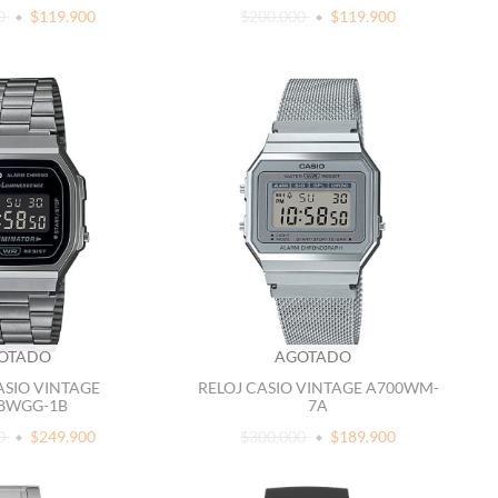
00
$119.900
$200.000
$119.900
OTADO
AGOTADO
ASIO VINTAGE
RELOJ CASIO VINTAGE A700WM-
8WGG-1B
7A
00
$249.900
$300.000
$189.900