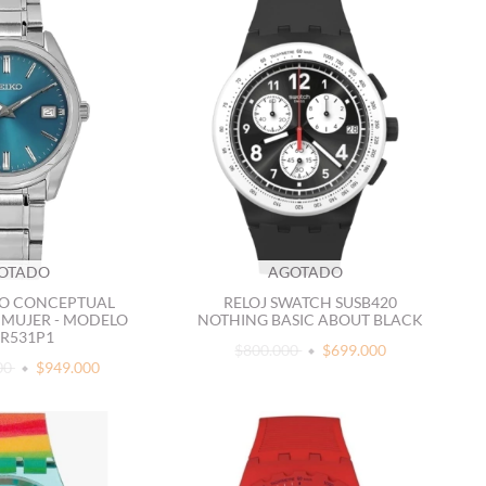
OTADO
AGOTADO
IKO CONCEPTUAL
RELOJ SWATCH SUSB420
A MUJER - MODELO
NOTHING BASIC ABOUT BLACK
R531P1
$800.000
$699.000
00
$949.000