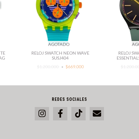
AGOTADO
AG
ITE
RELOJ SWATCH NEON WAVE
RELOJ SW
AG
SUSJ404
ESSENTIAL
$1.200.000
$669.000
$1.200.0
REDES SOCIALES