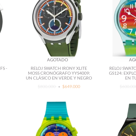
AGOTADO
AG
FS -
RELOJ SWATCH IRONY XLITE
RELOJ SWAT
MOSS CRONÓGRAFO YYS4009:
GS124: EXPL
UN CLÁSICO EN VERDE Y NEGRO
EN T
$800.000
$649.000
$600.0