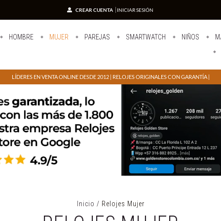
CREAR CUENTA
INICIAR SESIÓN
HOMBRE
MUJER
PAREJAS
SMARTWATCH
NIÑOS
M
LÍDERES EN VENTA ONLINE DESDE 2012 | RELOJES ORIGINALES CON GARANTÍA |
Inicio
/
Relojes Mujer