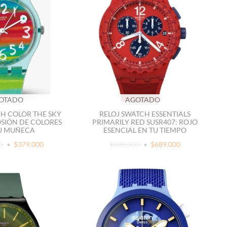
OTADO
AGOTADO
CH COLOR THE SKY
RELOJ SWATCH ESSENTIALS
OSIÓN DE COLORES
PRIMARILY RED SUSR407: ROJO
U MUÑECA
ESENCIAL EN TU TIEMPO
00
$379.000
$800.000
$689.000