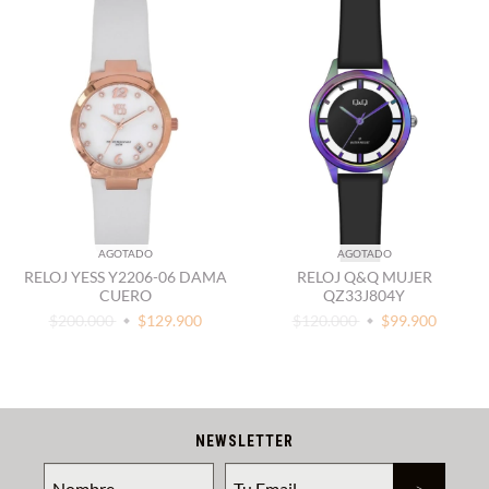
AGOTADO
AGOTADO
RELOJ YESS Y2206-06 DAMA
RELOJ Q&Q MUJER
CUERO
QZ33J804Y
$200.000
$129.900
$120.000
$99.900
NEWSLETTER