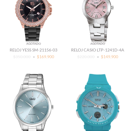
AGOTADO
AGOTADO
RELOJ YESS SM-21156-03
RELOJ CASIO LTP-1241D-4A
$350.000
$169.900
$220.000
$149.900