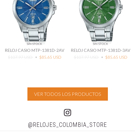
SIN STOCK
SIN STOCK
RELOJ CASIO MTP-1381D-2AV
RELOJ CASIO MTP-1381D-3AV
$107.97 USD
$85.65 USD
$107.97 USD
$85.65 USD
VER TODOS LOS PRODUCTOS
@RELOJES_COLOMBIA_STORE