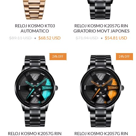
RELOJ KOSMO KT03
RELOJ KOSMO K2057G RIN
AUTOMATICO
GIRATORIO MOVT JAPONES
$89.11 USD
$68.52 USD
$71.94 USD
$54.81 USD
24
%
OFF
24
%
OFF
RELOJ KOSMO K2057G RIN
RELOJ KOSMO K2057G RIN