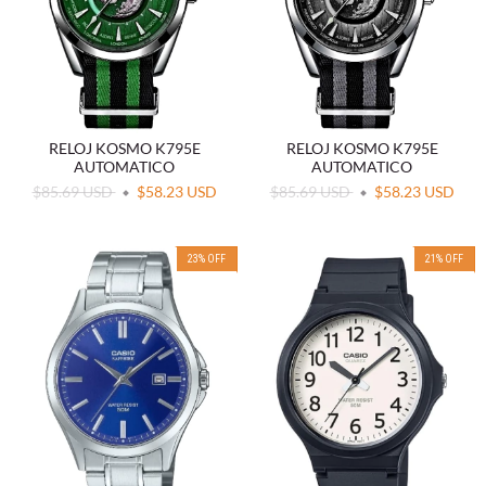
RELOJ KOSMO K795E
RELOJ KOSMO K795E
AUTOMATICO
AUTOMATICO
$85.69 USD
$58.23 USD
$85.69 USD
$58.23 USD
23
%
OFF
21
%
OFF