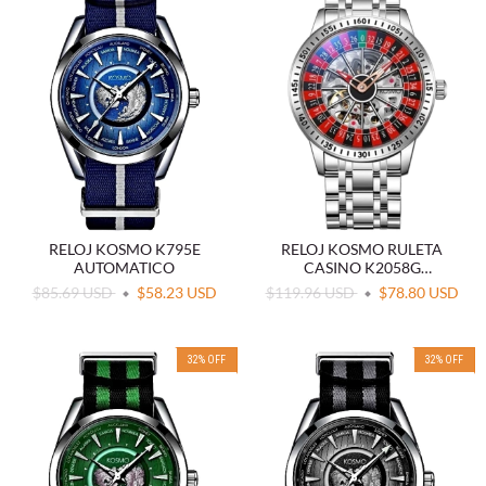
RELOJ KOSMO K795E
RELOJ KOSMO RULETA
AUTOMATICO
CASINO K2058G
AUTOMATICO
$85.69 USD
$58.23 USD
$119.96 USD
$78.80 USD
32
%
OFF
32
%
OFF