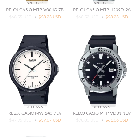
SIN STOCK
SIN STOCK
RELOJ CASIO MTP-V004G-7B
RELOJ CASIO MTP-1239D-2A
$68.55 USD
$58.23 USD
$68.52 USD
$58.23 USD
SIN STOCK
SIN STOCK
RELOJ CASIO MW-240-7EV
RELOJ CASIO MTP-VD01-1EV
$47.95 USD
$37.67 USD
$78.83 USD
$61.66 USD