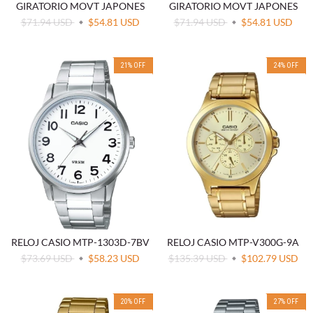
GIRATORIO MOVT JAPONES
GIRATORIO MOVT JAPONES
$71.94 USD
$54.81 USD
$71.94 USD
$54.81 USD
21
%
OFF
24
%
OFF
RELOJ CASIO MTP-1303D-7BV
RELOJ CASIO MTP-V300G-9A
$73.69 USD
$58.23 USD
$135.39 USD
$102.79 USD
20
%
OFF
27
%
OFF