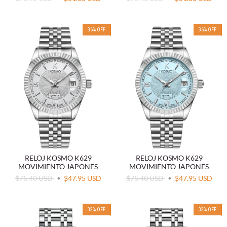
36
%
OFF
36
%
OFF
RELOJ KOSMO K629
RELOJ KOSMO K629
MOVIMIENTO JAPONES
MOVIMIENTO JAPONES
$75.40 USD
$47.95 USD
$75.40 USD
$47.95 USD
32
%
OFF
32
%
OFF