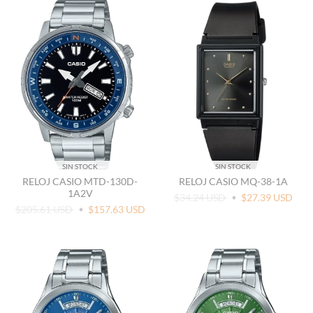
SIN STOCK
SIN STOCK
RELOJ CASIO MTD-130D-
RELOJ CASIO MQ-38-1A
1A2V
$34.24 USD
$27.39 USD
$205.61 USD
$157.63 USD