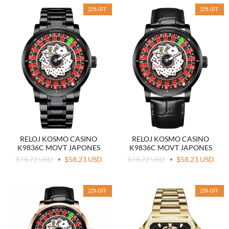
22
%
OFF
22
%
OFF
RELOJ KOSMO CASINO
RELOJ KOSMO CASINO
K9836C MOVT JAPONES
K9836C MOVT JAPONES
$74.72 USD
$58.23 USD
$74.72 USD
$58.23 USD
22
%
OFF
23
%
OFF