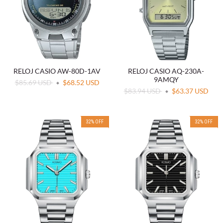
RELOJ CASIO AW-80D-1AV
RELOJ CASIO AQ-230A-
9AMQY
$85.69 USD
$68.52 USD
$83.94 USD
$63.37 USD
32
%
OFF
32
%
OFF