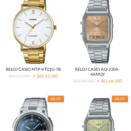
RELOJ CASIO MTP-VT01G-7B
RELOJ CASIO AQ-230A-
4AMQY
$85.69 USD
$68.52 USD
$83.94 USD
$61.66 USD
20
%
OFF
25
%
OFF