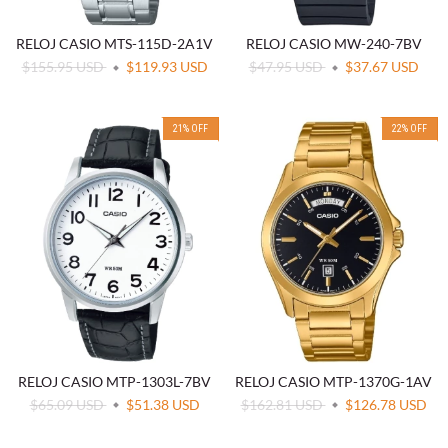
RELOJ CASIO MTS-115D-2A1V
RELOJ CASIO MW-240-7BV
$155.95 USD
$119.93 USD
$47.95 USD
$37.67 USD
21
%
OFF
22
%
OFF
RELOJ CASIO MTP-1303L-7BV
RELOJ CASIO MTP-1370G-1AV
$65.09 USD
$51.38 USD
$162.81 USD
$126.78 USD