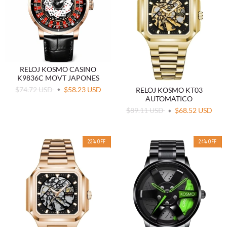
RELOJ KOSMO CASINO
K9836C MOVT JAPONES
$74.72 USD
$58.23 USD
RELOJ KOSMO KT03
AUTOMATICO
$89.11 USD
$68.52 USD
23
%
OFF
24
%
OFF