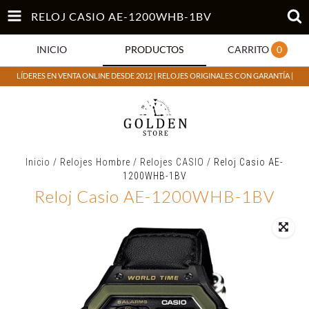
RELOJ CASIO AE-1200WHB-1BV
INICIO
PRODUCTOS
CARRITO
0
LÍDERES EN VENTA ONLINE DESDE 2012 | RELOJES ORIGINALES CON GARANTÍA |
Inicio
/
Relojes Hombre
/
Relojes CASIO
/
Reloj Casio AE-
1200WHB-1BV
Reloj Casio AE-1200WHB-1BV