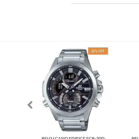
16
%
OFF
42
%
OFF
V-140L-
RELOJ CASIO EDIFICE ECB-30D-
REL