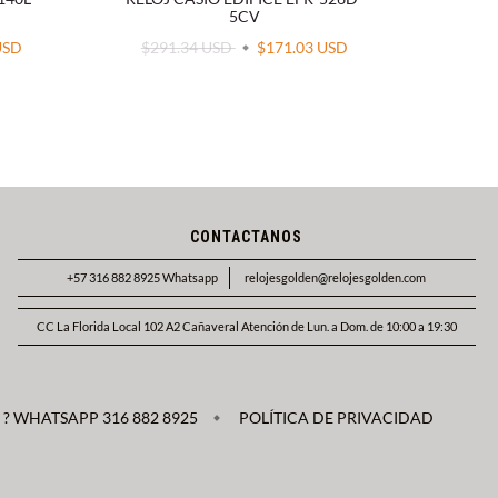
5CV
USD
$291.34 USD
$171.03 USD
$29
CONTACTANOS
+57 316 882 8925 Whatsapp
relojesgolden@relojesgolden.com
CC La Florida Local 102 A2 Cañaveral Atención de Lun. a Dom. de 10:00 a 19:30
? WHATSAPP 316 882 8925
POLÍTICA DE PRIVACIDAD