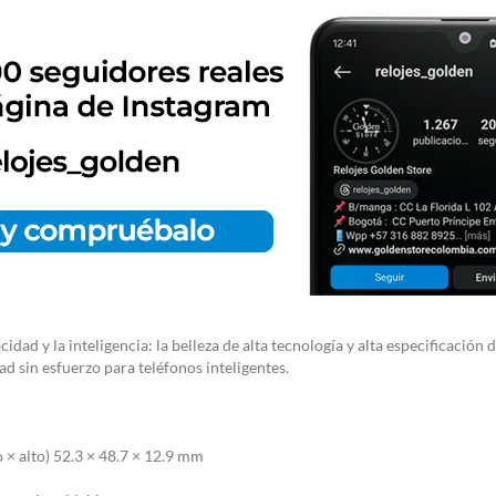
cidad y la inteligencia: la belleza de alta tecnología y alta especificació
ad sin esfuerzo para teléfonos inteligentes.
 × alto) 52.3 × 48.7 × 12.9 mm