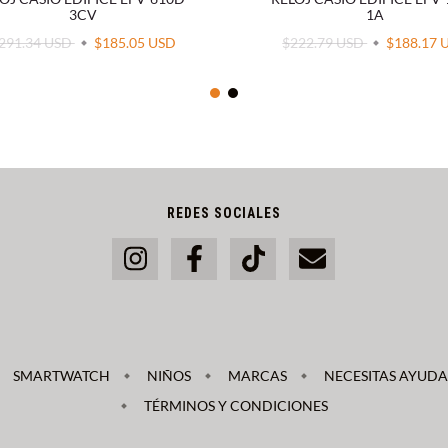
3CV
1A
291.34 USD
$185.05 USD
$222.79 USD
$188.17 
REDES SOCIALES
SMARTWATCH
NIÑOS
MARCAS
NECESITAS AYUDA 
TÉRMINOS Y CONDICIONES