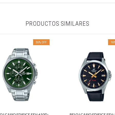
PRODUCTOS SIMILARES
36
%
OFF
16
OJ CASIO EDIFICE EFV-610D-
RELOJ CASIO EDIFICE EFV-