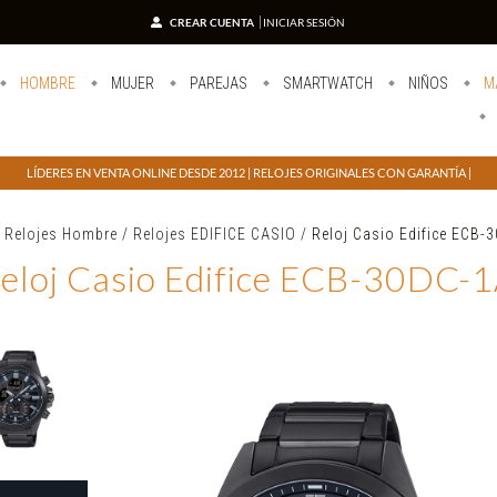
CREAR CUENTA
INICIAR SESIÓN
HOMBRE
MUJER
PAREJAS
SMARTWATCH
NIÑOS
M
LÍDERES EN VENTA ONLINE DESDE 2012 | RELOJES ORIGINALES CON GARANTÍA |
Relojes Hombre
/
Relojes EDIFICE CASIO
/
Reloj Casio Edifice ECB-
eloj Casio Edifice ECB-30DC-