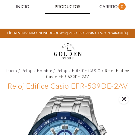
INICIO
PRODUCTOS
CARRITO
0
LÍDERES EN VENTA ONLINE DESDE 2012 | RELOJES ORIGINALES CON GARANTÍA |
Inicio
/
Relojes Hombre
/
Relojes EDIFICE CASIO
/
Reloj Edifice
Casio EFR-539DE-2AV
Reloj Edifice Casio EFR-539DE-2AV