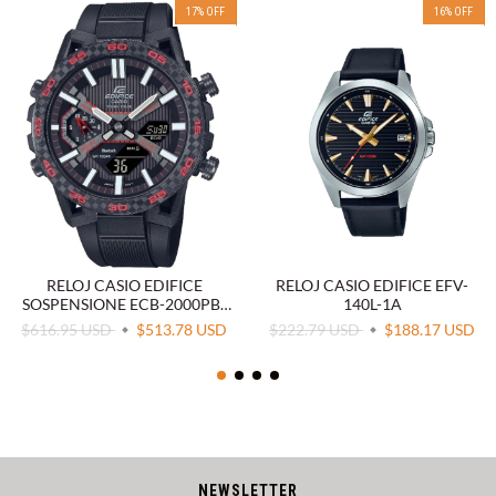
17
%
OFF
16
%
OFF
RELOJ CASIO EDIFICE
RELOJ CASIO EDIFICE EFV-
SOSPENSIONE ECB-2000PB-
140L-1A
1A
$616.95 USD
$513.78 USD
$222.79 USD
$188.17 USD
NEWSLETTER