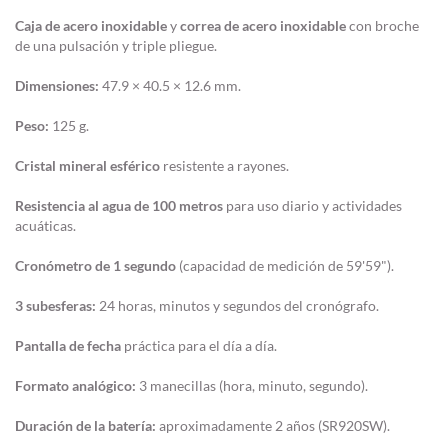
Caja de acero inoxidable
y
correa de acero inoxidable
con broche
de una pulsación y triple pliegue.
Dimensiones:
47.9 × 40.5 × 12.6 mm.
Peso:
125 g.
Cristal mineral esférico
resistente a rayones.
Resistencia al agua de 100 metros
para uso diario y actividades
acuáticas.
Cronómetro de 1 segundo
(capacidad de medición de 59'59").
3 subesferas:
24 horas, minutos y segundos del cronógrafo.
Pantalla de fecha
práctica para el día a día.
Formato analógico:
3 manecillas (hora, minuto, segundo).
Duración de la batería:
aproximadamente 2 años (SR920SW).