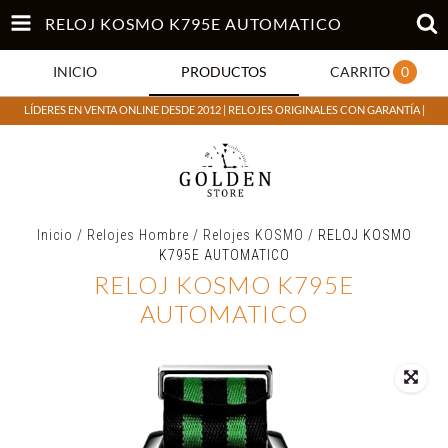
RELOJ KOSMO K795E AUTOMATICO
INICIO
PRODUCTOS
CARRITO
0
LÍDERES EN VENTA ONLINE DESDE 2012 | RELOJES ORIGINALES CON GARANTÍA |
Inicio
/
Relojes Hombre
/
Relojes KOSMO
/
RELOJ KOSMO
K795E AUTOMATICO
RELOJ KOSMO K795E
AUTOMATICO