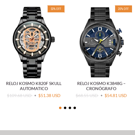
53
%
OFF
20
%
OFF
RELOJ KOSMO K820F SKULL
RELOJ KOSMO K3848G –
AUTOMATICO
CRONÓGRAFO
$109.68 USD
$51.38 USD
$68.55 USD
$54.81 USD