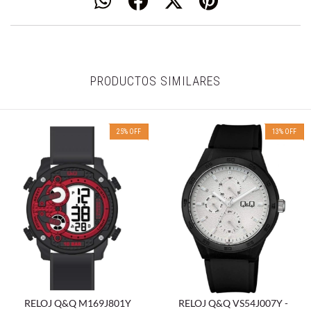
PRODUCTOS SIMILARES
25
%
OFF
13
%
OFF
RELOJ Q&Q M169J801Y
RELOJ Q&Q VS54J007Y -