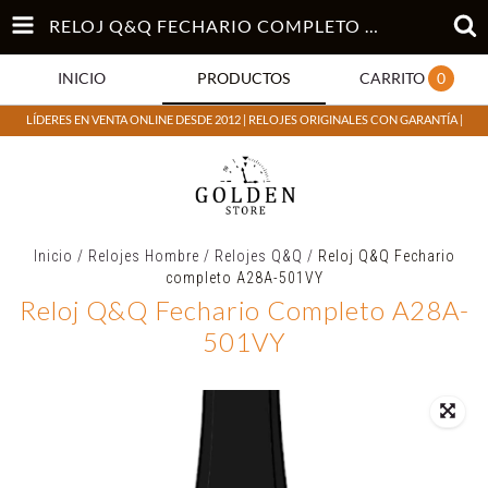
RELOJ Q&Q FECHARIO COMPLETO A28A-501VY
INICIO
PRODUCTOS
CARRITO
0
LÍDERES EN VENTA ONLINE DESDE 2012 | RELOJES ORIGINALES CON GARANTÍA |
Inicio
/
Relojes Hombre
/
Relojes Q&Q
/
Reloj Q&Q Fechario
completo A28A-501VY
Reloj Q&Q Fechario Completo A28A-
501VY