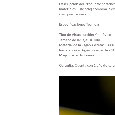
Descripción del Producto:
pertenec
materiales. Este reloj combina la e
cualquier ocasión.
Especificaciones Técnicas:
Tipo de Visualización:
Analógico
Tamaño de la Caja:
40 mm
Material de la Caja y Correa:
100% A
Resistencia al Agua:
Resistente a 5
Maquinaria:
Japonesa
Garantía:
Cuenta con 1 año de gara