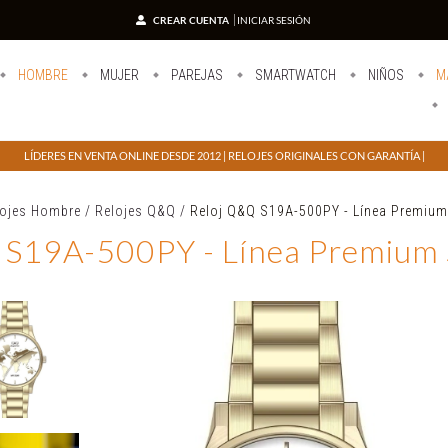
CREAR CUENTA
INICIAR SESIÓN
HOMBRE
MUJER
PAREJAS
SMARTWATCH
NIÑOS
M
LÍDERES EN VENTA ONLINE DESDE 2012 | RELOJES ORIGINALES CON GARANTÍA |
lojes Hombre
/
Relojes Q&Q
/
Reloj Q&Q S19A-500PY - Línea Premiu
 S19A-500PY - Línea Premiu