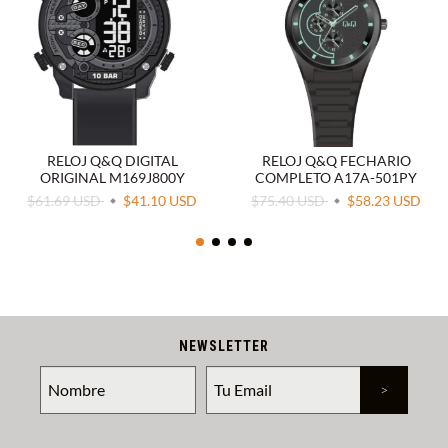
RELOJ Q&Q DIGITAL
RELOJ Q&Q FECHARIO
ORIGINAL M169J800Y
COMPLETO A17A-501PY
$61.69 USD
$41.10 USD
$75.40 USD
$58.23 USD
NEWSLETTER