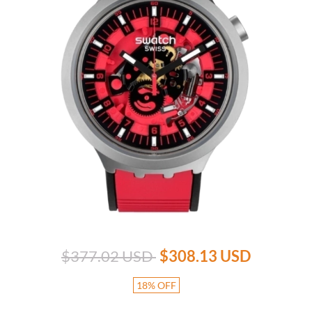
$377.02 USD
$308.13 USD
18
%
OFF