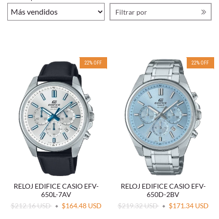
Filtrar por
22
%
OFF
22
%
OFF
RELOJ EDIFICE CASIO EFV-
RELOJ EDIFICE CASIO EFV-
650L-7AV
650D-2BV
$212.16 USD
$164.48 USD
$219.32 USD
$171.34 USD