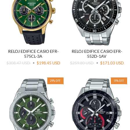
RELOJ EDIFICE CASIO EFR-
RELOJ EDIFICE CASIO EFR-
575CL-3A
552D-1AV
$308.47 USD
$198.45 USD
$259.80 USD
$171.03 USD
29
%
OFF
19
%
OFF