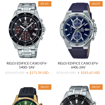
20
%
OFF
23
%
OFF
RELOJ EDIFICE CASIO EFV-
RELOJ EDIFICE CASIO EFV-
540D-1AV
640L-2AV
$214.22 USD
$171.34 USD
$235.81 USD
$181.62 USD
36
%
OFF
34
%
OFF