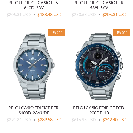
RELOJ EDIFICE CASIO EFV-
RELOJ EDIFICE CASIO EFR-
640D-2AV
539L-5AV
$205.31 USD
$188.48 USD
$253.63 USD
$205.31 USD
18
%
OFF
45
%
OFF
RELOJ CASIO EDIFICE EFR-
RELOJ CASIO EDIFICE ECB-
S108D-2AVUDF
900DB-1B
$291.34 USD
$239.58 USD
$616.95 USD
$342.40 USD