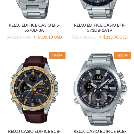
RELOJ EDIFICE CASIO EFS-
RELOJ EDIFICE CASIO EFR-
S570D-3A
571DB-1A1V
$431.86 USD
$308.13 USD
$267.31 USD
$215.90 USD
45
%
OFF
42
%
OFF
RELOJ CASIO EDIFICE ECB-
RELOJ CASIO EDIFICE ECB-