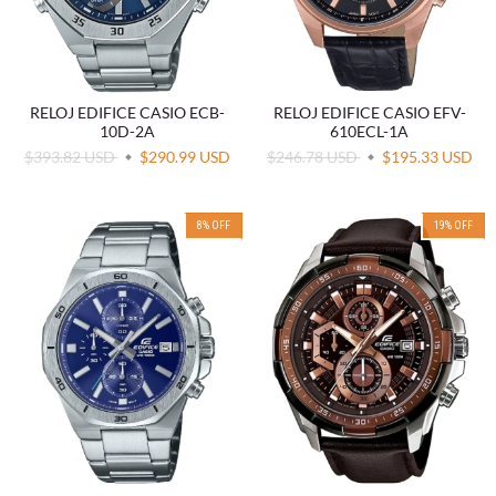
RELOJ EDIFICE CASIO ECB-
RELOJ EDIFICE CASIO EFV-
10D-2A
610ECL-1A
$393.82 USD
$290.99 USD
$246.78 USD
$195.33 USD
8
%
OFF
19
%
OFF