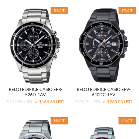
23
%
OFF
17
%
OFF
RELOJ EDIFICE CASIO EFR-
RELOJ EDIFICE CASIO EFV-
526D-1AV
640DC-1AV
$212.50 USD
$164.48 USD
$279.34 USD
$233.03 USD
35
%
OFF
41
%
OFF