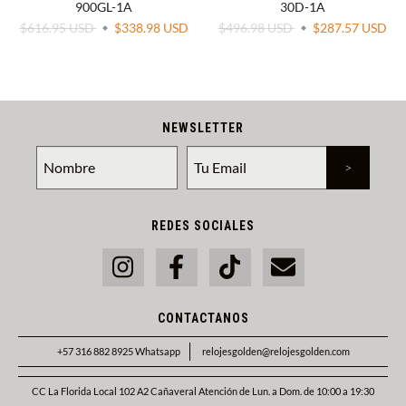
900GL-1A
30D-1A
$616.95 USD
$338.98 USD
$496.98 USD
$287.57 USD
NEWSLETTER
REDES SOCIALES
CONTACTANOS
+57 316 882 8925 Whatsapp
relojesgolden@relojesgolden.com
CC La Florida Local 102 A2 Cañaveral Atención de Lun. a Dom. de 10:00 a 19:30