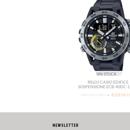
SIN STOCK
RELOJ CASIO EDIFICE
SOSPENSIONE ECB-40DC-
$479.85 USD
$329.04 
NEWSLETTER