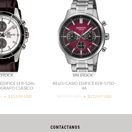
 STOCK
SIN STOCK
EDIFICE EFR-526L-
RELOJ CASIO EDIFICE EFR-575D-
GRAFO CLÁSICO
4A
SD
$153.89 USD
$277.59 USD
$212.47 USD
CONTACTANOS