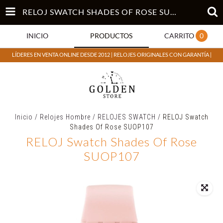
RELOJ SWATCH SHADES OF ROSE SUOP107
INICIO
PRODUCTOS
CARRITO
0
LÍDERES EN VENTA ONLINE DESDE 2012 | RELOJES ORIGINALES CON GARANTÍA |
Inicio
/
Relojes Hombre
/
RELOJES SWATCH
/
RELOJ Swatch
Shades Of Rose SUOP107
RELOJ Swatch Shades Of Rose
SUOP107