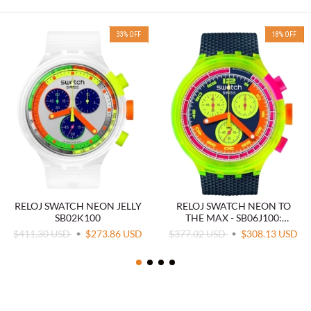
33
%
OFF
18
%
OFF
RELOJ SWATCH NEON JELLY
RELOJ SWATCH NEON TO
SB02K100
THE MAX - SB06J100:
AUDACIA Y ESTILO
$411.30 USD
$273.86 USD
$377.02 USD
$308.13 USD