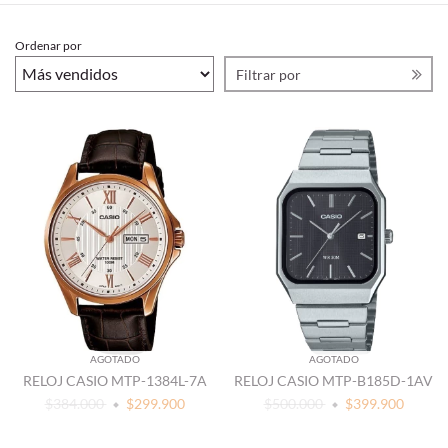
Ordenar por
Filtrar por
AGOTADO
AGOTADO
RELOJ CASIO MTP-1384L-7A
RELOJ CASIO MTP-B185D-1AV
$384.000
$299.900
$500.000
$399.900