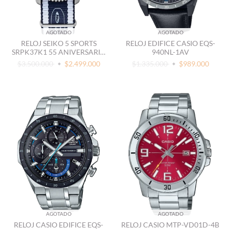
AGOTADO
AGOTADO
RELOJ SEIKO 5 SPORTS
RELOJ EDIFICE CASIO EQS-
SRPK37K1 55 ANIVERSARIO
940NL-1AV
SUPER CUB EDICIÓN
$3.500.000
$2.499.000
$1.335.000
$989.000
LIMITADA
AGOTADO
AGOTADO
RELOJ CASIO EDIFICE EQS-
RELOJ CASIO MTP-VD01D-4B