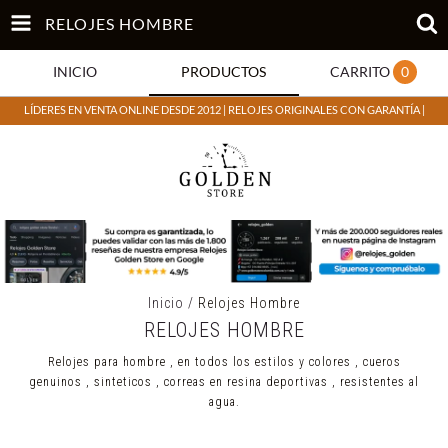
RELOJES HOMBRE
INICIO
PRODUCTOS
CARRITO
0
LÍDERES EN VENTA ONLINE DESDE 2012 | RELOJES ORIGINALES CON GARANTÍA |
Inicio
/
Relojes Hombre
RELOJES HOMBRE
Relojes para hombre , en todos los estilos y colores , cueros
genuinos , sinteticos , correas en resina deportivas , resistentes al
agua.