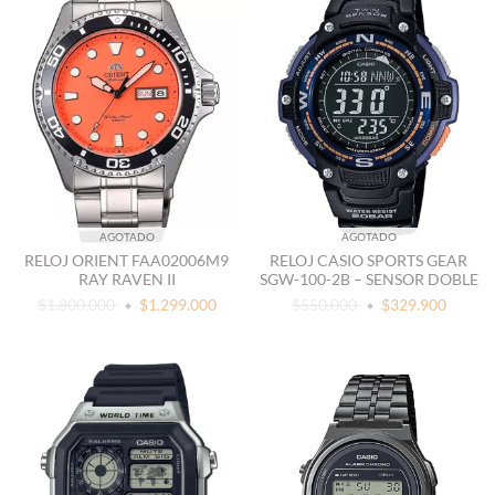
AGOTADO
AGOTADO
RELOJ ORIENT FAA02006M9
RELOJ CASIO SPORTS GEAR
RAY RAVEN II
SGW-100-2B – SENSOR DOBLE
$1.800.000
$1.299.000
$550.000
$329.900