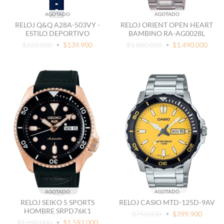
AGOTADO
AGOTADO
RELOJ Q&Q A28A-503VY -
RELOJ ORIENT OPEN HEART
ESTILO DEPORTIVO
BAMBINO RA-AG0028L
$220.000
$139.900
$1.800.000
$1.490.000
AGOTADO
AGOTADO
RELOJ SEIKO 5 SPORTS
RELOJ CASIO MTD-125D-9AV
HOMBRE SRPD76K1
$750.000
$399.900
$1.990.000
$1.592.000