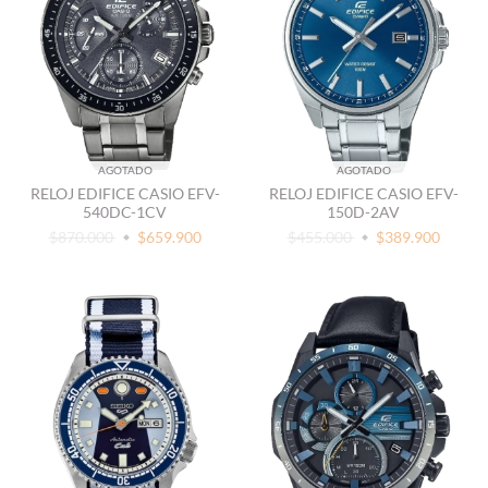
AGOTADO
AGOTADO
RELOJ EDIFICE CASIO EFV-
RELOJ EDIFICE CASIO EFV-
540DC-1CV
150D-2AV
$870.000
$659.900
$455.000
$389.900