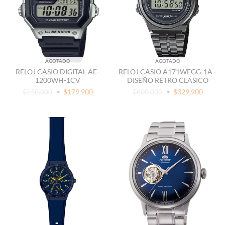
AGOTADO
AGOTADO
RELOJ CASIO DIGITAL AE-
RELOJ CASIO A171WEGG-1A -
1200WH-1CV
DISEÑO RETRO CLÁSICO
$250.000
$179.900
$600.000
$329.900