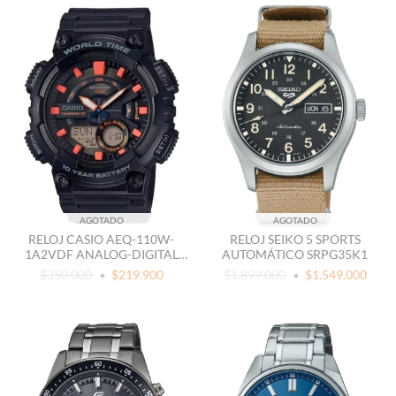
AGOTADO
AGOTADO
RELOJ CASIO AEQ-110W-
RELOJ SEIKO 5 SPORTS
1A2VDF ANALOG-DIGITAL
AUTOMÁTICO SRPG35K1
CABALLERO
$350.000
$219.900
$1.899.000
$1.549.000