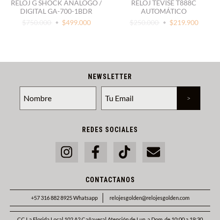
RELOJ G SHOCK ANALOGO /
RELOJ TEVISE T888C
DIGITAL GA-700-1BDR
AUTOMÁTICO
$750.000
$499.000
$250.000
$219.900
NEWSLETTER
REDES SOCIALES
CONTACTANOS
+57 316 882 8925 Whatsapp
relojesgolden@relojesgolden.com
CC La Florida Local 102 A2 Cañaveral Atención de Lun. a Dom. de 10:00 a 19:30