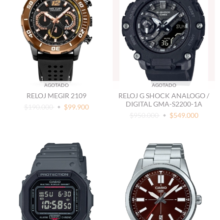
AGOTADO
AGOTADO
RELOJ MEGIR 2109
RELOJ G SHOCK ANALOGO /
DIGITAL GMA-S2200-1A
$190.000
$99.900
$950.000
$549.000