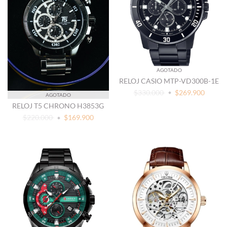
AGOTADO
RELOJ CASIO MTP-VD300B-1E
$330.000
$269.900
AGOTADO
RELOJ T5 CHRONO H3853G
$220.000
$169.900