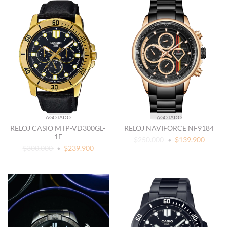
AGOTADO
AGOTADO
RELOJ CASIO MTP-VD300GL-
RELOJ NAVIFORCE NF9184
1E
$250.000
$139.900
$300.000
$239.900