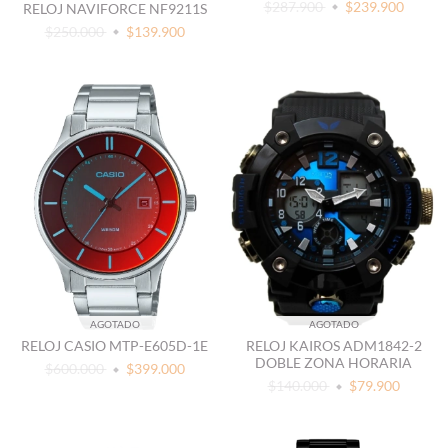
$287.900
$239.900
RELOJ NAVIFORCE NF9211S
$250.000
$139.900
AGOTADO
AGOTADO
RELOJ CASIO MTP-E605D-1E
RELOJ KAIROS ADM1842-2
DOBLE ZONA HORARIA
$600.000
$399.000
$140.000
$79.900