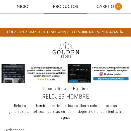
INICIO
PRODUCTOS
CARRITO
0
LÍDERES EN VENTA ONLINE DESDE 2012 | RELOJES ORIGINALES CON GARANTÍA |
Inicio
/
Relojes Hombre
RELOJES HOMBRE
Relojes para hombre , en todos los estilos y colores , cueros
genuinos , sinteticos , correas en resina deportivas , resistentes al
agua.
Ordenar por