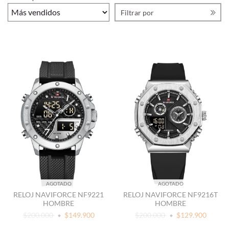
Filtrar por
AGOTADO
AGOTADO
RELOJ NAVIFORCE NF9221
RELOJ NAVIFORCE NF9216T
HOMBRE
HOMBRE
$200.000
$149.900
$200.000
$129.900