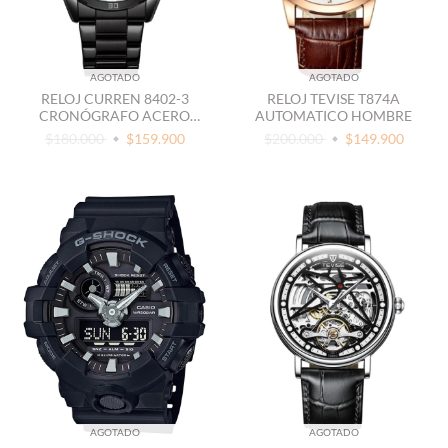
AGOTADO
AGOTADO
RELOJ CURREN 8402-3
RELOJ TEVISE T874A
CRONÓGRAFO ACERO
AUTOMATICO HOMBRE
VERDE
$180.000
$159.900
$200.000
$149.900
AGOTADO
AGOTADO