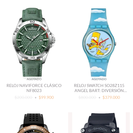
AGOTADO
AGOTADO
RELOJ NAVIFORCE CLÁSICO
RELOJ SWATCH SO28Z115
NF8023
ANGEL BART: DIVERSIÓN
ANIMADA EN TU MUÑECA
$200.000
$99.900
$800.000
$379.000