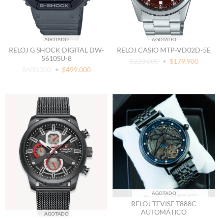
AGOTADO
AGOTADO
RELOJ G SHOCK DIGITAL DW-
RELOJ CASIO MTP-VD02D-5E
5610SU-8
$220.000
$179.900
$600.000
$499.000
AGOTADO
RELOJ TEVISE T888C
AUTOMÁTICO
AGOTADO