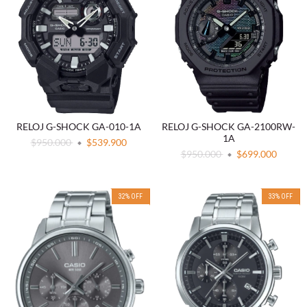
RELOJ G-SHOCK GA-010-1A
RELOJ G-SHOCK GA-2100RW-
1A
$950.000
$539.900
$950.000
$699.000
32
%
OFF
33
%
OFF