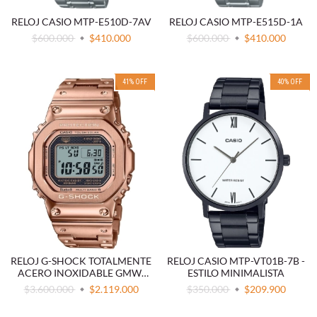
RELOJ CASIO MTP-E510D-7AV
RELOJ CASIO MTP-E515D-1A
$600.000
$410.000
$600.000
$410.000
41
%
OFF
40
%
OFF
RELOJ G-SHOCK TOTALMENTE
RELOJ CASIO MTP-VT01B-7B -
ACERO INOXIDABLE GMW-
ESTILO MINIMALISTA
B5000GD-4
$3.600.000
$2.119.000
$350.000
$209.900