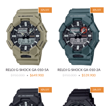
32
%
OFF
43
%
OFF
RELOJ G-SHOCK GA-010-5A
RELOJ G-SHOCK GA-010-2A
$950.000
$649.900
$950.000
$539.900
43
%
OFF
26
%
OFF