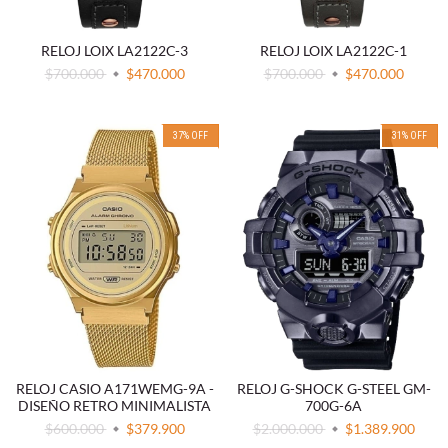
RELOJ LOIX LA2122C-3
RELOJ LOIX LA2122C-1
$700.000
$470.000
$700.000
$470.000
37
%
OFF
31
%
OFF
RELOJ CASIO A171WEMG-9A -
RELOJ G-SHOCK G-STEEL GM-
DISEÑO RETRO MINIMALISTA
700G-6A
$600.000
$379.900
$2.000.000
$1.389.900