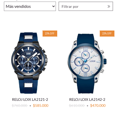
Filtrar por
23
%
OFF
23
%
OFF
RELOJ LOIX LA2121-2
RELOJ LOIX LA2142-2
$760.000
$585.000
$610.000
$470.000