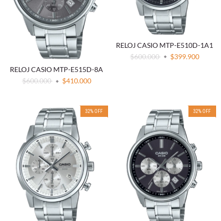
RELOJ CASIO MTP-E510D-1A1
$600.000
$399.900
RELOJ CASIO MTP-E515D-8A
$600.000
$410.000
32
%
OFF
32
%
OFF