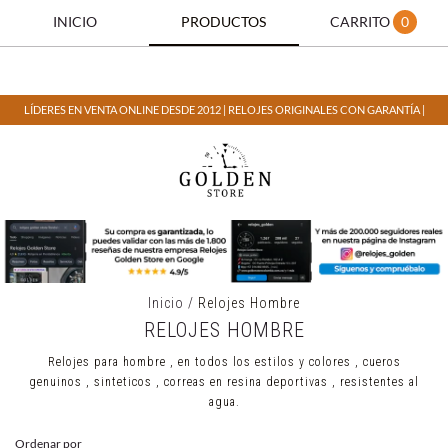
INICIO
PRODUCTOS
CARRITO
0
LÍDERES EN VENTA ONLINE DESDE 2012 | RELOJES ORIGINALES CON GARANTÍA |
Inicio
/
Relojes Hombre
RELOJES HOMBRE
Relojes para hombre , en todos los estilos y colores , cueros
genuinos , sinteticos , correas en resina deportivas , resistentes al
agua.
Ordenar por