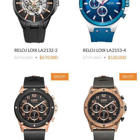
RELOJ LOIX LA2132-2
RELOJ LOIX LA2153-4
$870.000
$670.000
$775.000
$520.000
33
%
OFF
33
%
OFF