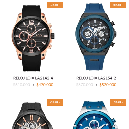
23
%
OFF
40
%
OFF
RELOJ LOIX LA2142-4
RELOJ LOIX LA2154-2
$610.000
$470.000
$870.000
$520.000
23
%
OFF
33
%
OFF