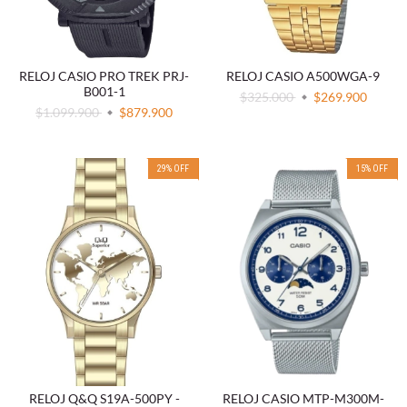
RELOJ CASIO PRO TREK PRJ-
RELOJ CASIO A500WGA-9
B001-1
$325.000
$269.900
$1.099.900
$879.900
29
%
OFF
15
%
OFF
RELOJ Q&Q S19A-500PY -
RELOJ CASIO MTP-M300M-