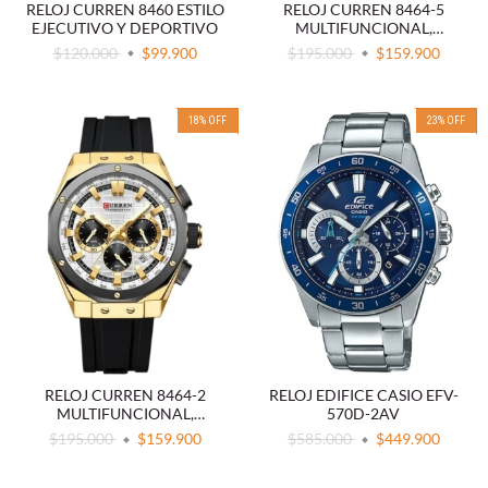
RELOJ CURREN 8460 ESTILO
RELOJ CURREN 8464-5
EJECUTIVO Y DEPORTIVO
MULTIFUNCIONAL,
DEPORTIVO, ESFERA
$120.000
$99.900
$195.000
$159.900
LUMINOSA Y CORREA DE
SILICONA
18
%
OFF
23
%
OFF
RELOJ CURREN 8464-2
RELOJ EDIFICE CASIO EFV-
MULTIFUNCIONAL,
570D-2AV
DEPORTIVO, ESFERA
$195.000
$159.900
$585.000
$449.900
LUMINOSA Y CORREA DE
SILICONA