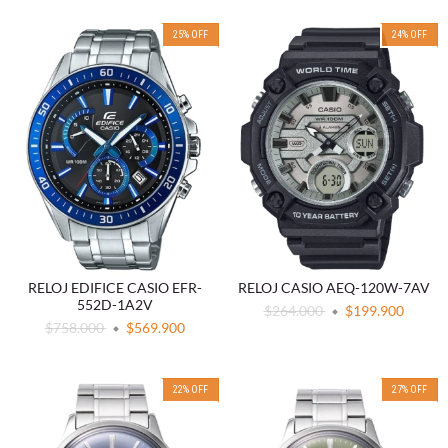
25
%
OFF
24
%
OFF
RELOJ EDIFICE CASIO EFR-
RELOJ CASIO AEQ-120W-7AV
552D-1A2V
$264.000
$199.900
$758.000
$569.900
22
%
OFF
27
%
OFF