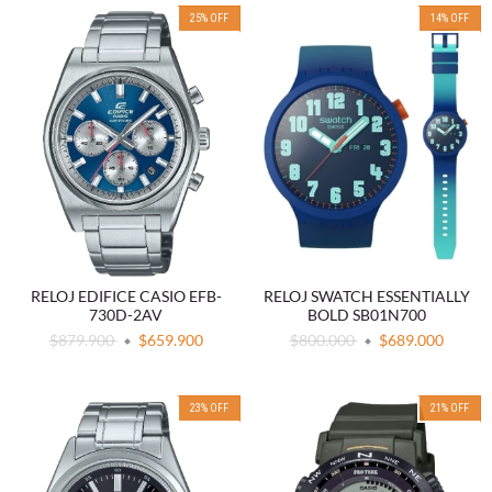
25
%
OFF
14
%
OFF
RELOJ EDIFICE CASIO EFB-
RELOJ SWATCH ESSENTIALLY
730D-2AV
BOLD SB01N700
$879.900
$659.900
$800.000
$689.000
23
%
OFF
21
%
OFF