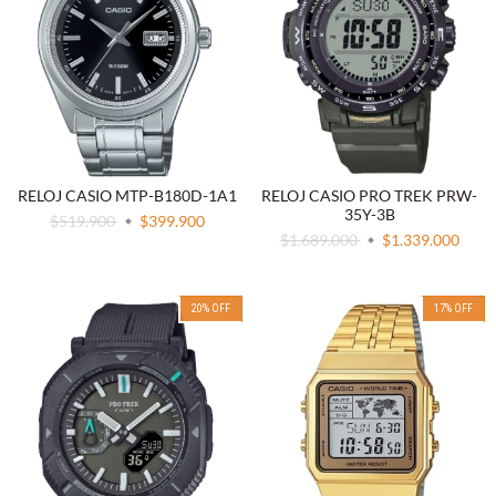
RELOJ CASIO MTP-B180D-1A1
RELOJ CASIO PRO TREK PRW-
35Y-3B
$519.900
$399.900
$1.689.000
$1.339.000
20
%
OFF
17
%
OFF