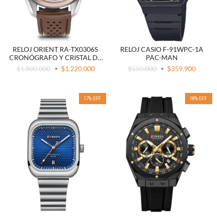
RELOJ ORIENT RA-TX0306S
RELOJ CASIO F-91WPC-1A
CRONÓGRAFO Y CRISTAL DE
PAC-MAN
ZAFIRO
$1.800.000
$1.220.000
$550.000
$359.900
17
%
OFF
18
%
OFF