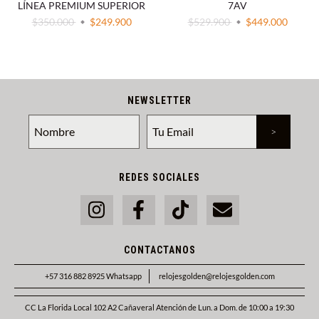
LÍNEA PREMIUM SUPERIOR
7AV
$350.000
$249.900
$529.900
$449.000
NEWSLETTER
REDES SOCIALES
CONTACTANOS
+57 316 882 8925 Whatsapp
relojesgolden@relojesgolden.com
CC La Florida Local 102 A2 Cañaveral Atención de Lun. a Dom. de 10:00 a 19:30