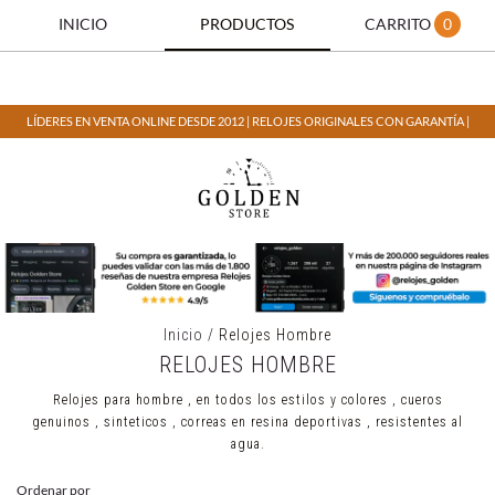
INICIO
PRODUCTOS
CARRITO
0
LÍDERES EN VENTA ONLINE DESDE 2012 | RELOJES ORIGINALES CON GARANTÍA |
Inicio
/
Relojes Hombre
RELOJES HOMBRE
Relojes para hombre , en todos los estilos y colores , cueros
genuinos , sinteticos , correas en resina deportivas , resistentes al
agua.
Ordenar por