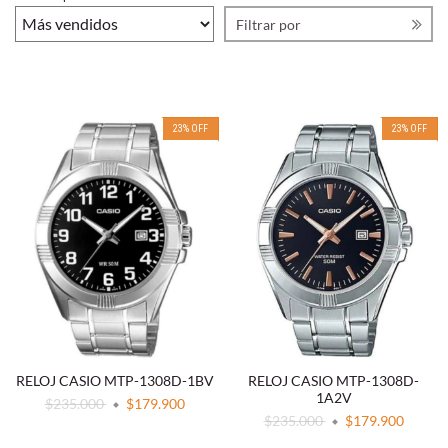
Filtrar por
23
%
OFF
23
%
OFF
RELOJ CASIO MTP-1308D-1BV
RELOJ CASIO MTP-1308D-
1A2V
$235.000
$179.900
$235.000
$179.900