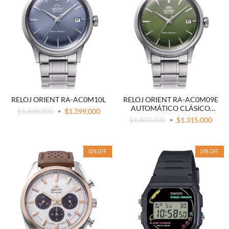
RELOJ ORIENT RA-AC0M10L
RELOJ ORIENT RA-AC0M09E
AUTOMÁTICO CLÁSICO
$1.800.000
$1.399.000
ESFERA VERDE
$1.800.000
$1.315.000
32
%
OFF
35
%
OFF