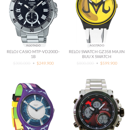
AGOTADO
AGOTADO
RELOJ CASIO MTP-VD200D-
RELOJ SWATCH GZ358 MAJIN
1B
BUU X SWATCH
$300.000
$249.900
$800.000
$599.900