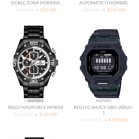
DOBLE ZONA HORARIA
AUTOMATICO HOMBRE
$140.000
$79.900
$200.000
$149.900
AGOTADO
AGOTADO
RELOJ NAVIFORCE NF8018
RELOJ G SHOCK GBD-200UU-
1
$250.000
$169.900
$1.300.000
$799.000