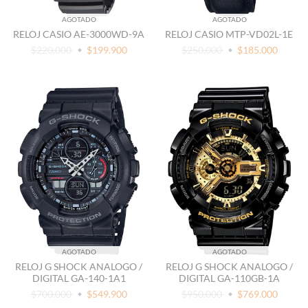
AGOTADO
AGOTADO
RELOJ CASIO AE-3000WD-9A
RELOJ CASIO MTP-VD02L-1E
$220.000
$199.900
$250.000
$185.000
AGOTADO
AGOTADO
RELOJ G SHOCK ANALOGO /
RELOJ G SHOCK ANALOGO /
DIGITAL GA-140-1A1
DIGITAL GA-110GB-1A
$700.000
$549.900
$950.000
$769.000