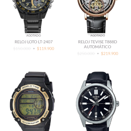
AGOTADO
AGOTADO
RELOJ LOTO LT-2407
RELOJ TEVISE T888D
AUTOMÁTICO
$150.000
$119.900
$250.000
$219.900