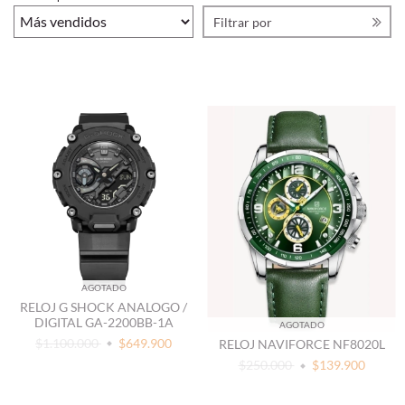
Filtrar por
AGOTADO
RELOJ G SHOCK ANALOGO /
DIGITAL GA-2200BB-1A
AGOTADO
$1.100.000
$649.900
RELOJ NAVIFORCE NF8020L
$250.000
$139.900