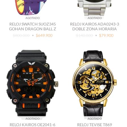
AGOTADO
AGOTADO
RELOJ SWATCH SUOZ345
RELOJ KAIROS ADA0243-3
GOHAN DRAGON BALL Z
DOBLE ZONA HORARIA
$800.000
$649.900
$140.000
$79.900
AGOTADO
AGOTADO
RELOJ KAIROS OE2041-6
RELOJ TEVISE T869