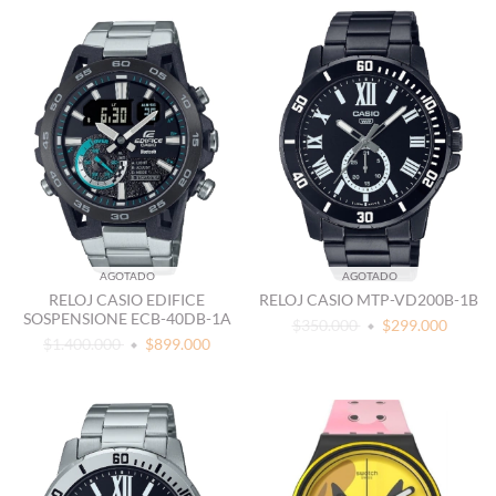
AGOTADO
AGOTADO
RELOJ CASIO EDIFICE
RELOJ CASIO MTP-VD200B-1B
SOSPENSIONE ECB-40DB-1A
$350.000
$299.000
$1.400.000
$899.000