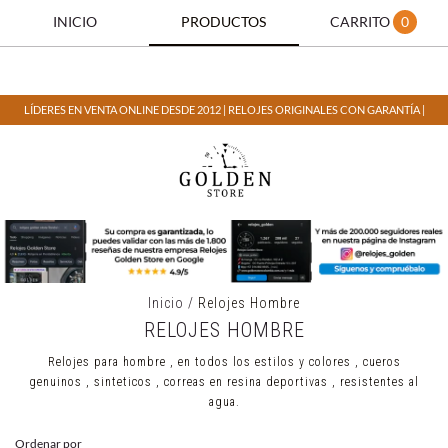
INICIO
PRODUCTOS
CARRITO
0
LÍDERES EN VENTA ONLINE DESDE 2012 | RELOJES ORIGINALES CON GARANTÍA |
Inicio
/
Relojes Hombre
RELOJES HOMBRE
Relojes para hombre , en todos los estilos y colores , cueros
genuinos , sinteticos , correas en resina deportivas , resistentes al
agua.
Ordenar por