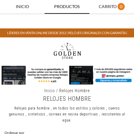
INICIO
PRODUCTOS
CARRITO
0
LÍDERES EN VENTA ONLINE DESDE 2012 | RELOJES ORIGINALES CON GARANTÍA |
Inicio
/
Relojes Hombre
RELOJES HOMBRE
Relojes para hombre , en todos los estilos y colores , cueros
genuinos , sinteticos , correas en resina deportivas , resistentes al
agua.
Ordenar por