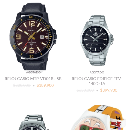
AGOTADO
AGOTADO
RELOJ CASIO MTP-VD01BL-5B
RELOJ CASIO EDIFICE EFV-
140D-1A
$220.000
$189.900
$650.000
$399.900