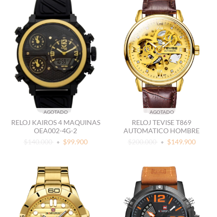
AGOTADO
AGOTADO
RELOJ KAIROS 4 MAQUINAS
RELOJ TEVISE T869
OEA002-4G-2
AUTOMATICO HOMBRE
$140.000
$99.900
$200.000
$149.900