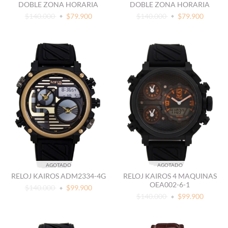
DOBLE ZONA HORARIA
DOBLE ZONA HORARIA
$140.000
$79.900
$140.000
$79.900
AGOTADO
AGOTADO
RELOJ KAIROS ADM2334-4G
RELOJ KAIROS 4 MAQUINAS
OEA002-6-1
$140.000
$99.900
$140.000
$99.900