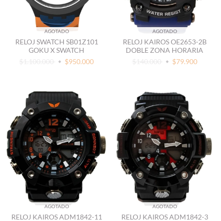
AGOTADO
AGOTADO
RELOJ SWATCH SB01Z101
RELOJ KAIROS OE2653-2B
GOKU X SWATCH
DOBLE ZONA HORARIA
$1.100.000
$950.000
$140.000
$79.900
AGOTADO
AGOTADO
RELOJ KAIROS ADM1842-11
RELOJ KAIROS ADM1842-3