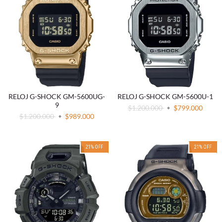
RELOJ G-SHOCK GM-5600UG-
RELOJ G-SHOCK GM-5600U-1
9
$1.200.000
$799.000
$1.200.000
$989.000
21
%
OFF
21
%
OFF