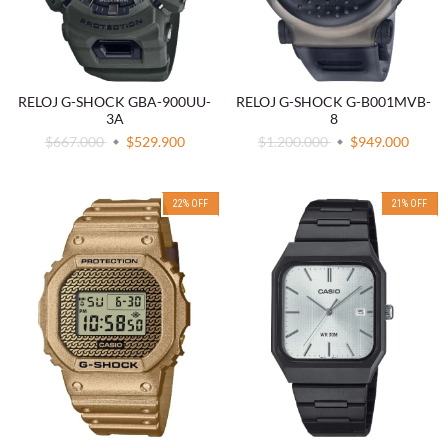
RELOJ G-SHOCK GBA-900UU-
RELOJ G-SHOCK G-B001MVB-
3A
8
$667.000
$529.900
$1.200.000
$949.000
22
%
OFF
21
%
OFF