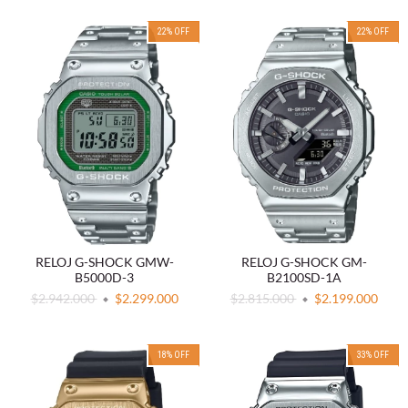
22
%
OFF
22
%
OFF
RELOJ G-SHOCK GMW-
RELOJ G-SHOCK GM-
B5000D-3
B2100SD-1A
$2.942.000
$2.299.000
$2.815.000
$2.199.000
18
%
OFF
33
%
OFF