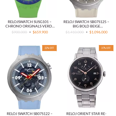
RELOJSWATCH SUSG101 –
RELOJ SWATCH SB07S125 –
CHRONO ORIGINALS VERDE
BIG BOLD BEIGE
MULTICOLOR 42MM CUARZO
TRANSPARENTE 47MM
$900.000
$659.900
$1.410.000
$1.096.000
SILICONA 3 ATM
CUARZO SILICONA 3 ATM
22
%
OFF
37
%
OFF
RELOJ SWATCH SB07S122 –
RELOJ ORIENT STAR RE-