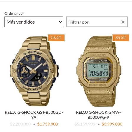
Ordenar por
Filtrar por
21
%
OFF
22
%
OFF
RELOJ G-SHOCK GST-B500GD-
RELOJ G-SHOCK GMW-
9A
B5000PG-9
$2.200.000
$1.739.900
$5.159.900
$3.999.000