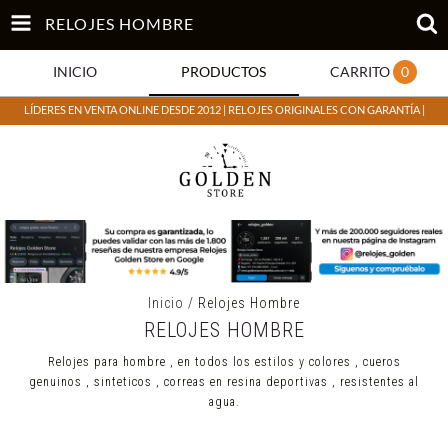
RELOJES HOMBRE
INICIO
PRODUCTOS
CARRITO
0
LÍDERES EN VENTA ONLINE DESDE 2012 | RELOJES ORIGINALES CON GARANTÍA |
Inicio
/
Relojes Hombre
RELOJES HOMBRE
Relojes para hombre , en todos los estilos y colores , cueros
genuinos , sinteticos , correas en resina deportivas , resistentes al
agua.