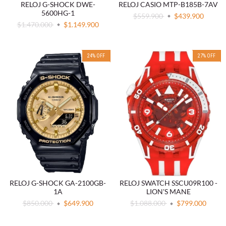
RELOJ G-SHOCK DWE-
RELOJ CASIO MTP-B185B-7AV
5600HG-1
$559.900
$439.900
$1.470.000
$1.149.900
24
%
OFF
27
%
OFF
RELOJ G-SHOCK GA-2100GB-
RELOJ SWATCH SSCU09R100 -
1A
LION'S MANE
$850.000
$649.900
$1.088.000
$799.000