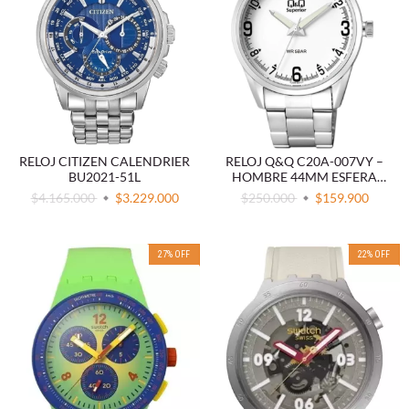
RELOJ CITIZEN CALENDRIER
RELOJ Q&Q C20A-007VY –
BU2021-51L
HOMBRE 44MM ESFERA
BLANCA CAJA Y CORREA
$4.165.000
$3.229.000
$250.000
$159.900
ACERO INOXIDABLE
27
%
OFF
22
%
OFF