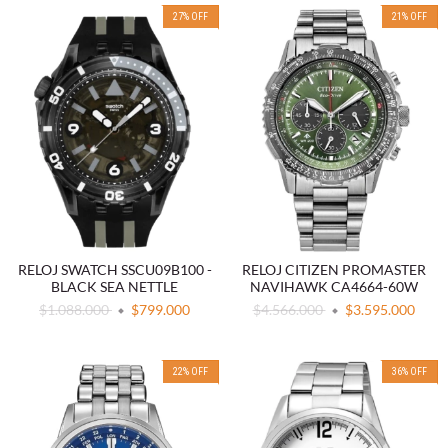
27
%
OFF
21
%
OFF
RELOJ SWATCH SSCU09B100 -
RELOJ CITIZEN PROMASTER
BLACK SEA NETTLE
NAVIHAWK CA4664-60W
$1.088.000
$799.000
$4.566.000
$3.595.000
22
%
OFF
36
%
OFF