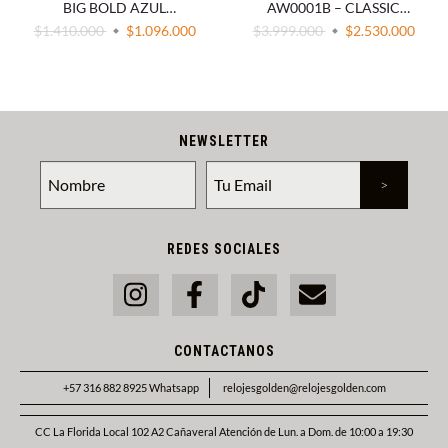
BIG BOLD AZUL
AW0001B – CLASSIC
TRANSPARENTE 47MM
HERITAGE GOTHIC
$1.410.000
$1.096.000
$3.999.000
$2.530.000
CUARZO SILICONA 3 ATM
AUTOMÁTICO 38.7MM
ESFERA NEGRA ACERO
INOXIDABLE 50M
NEWSLETTER
REDES SOCIALES
CONTACTANOS
+57 316 882 8925 Whatsapp
relojesgolden@relojesgolden.com
CC La Florida Local 102 A2 Cañaveral Atención de Lun. a Dom. de 10:00 a 19:30