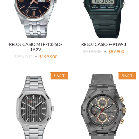
RELOJ CASIO MTP-1335D-
RELOJ CASIO F-91W-3
1A2V
$119.900
$89.900
$256.000
$199.900
31
%
OFF
20
%
OFF