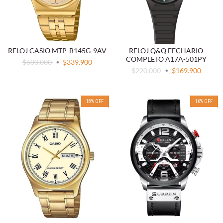
RELOJ CASIO MTP-B145G-9AV
RELOJ Q&Q FECHARIO
COMPLETO A17A-501PY
$600.000
$339.900
$220.000
$169.900
18
%
OFF
16
%
OFF