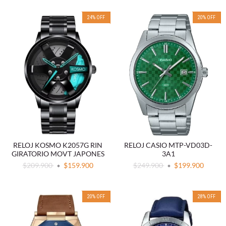
24
%
OFF
20
%
OFF
RELOJ KOSMO K2057G RIN
RELOJ CASIO MTP-VD03D-
GIRATORIO MOVT JAPONES
3A1
$209.900
$159.900
$249.900
$199.900
20
%
OFF
28
%
OFF