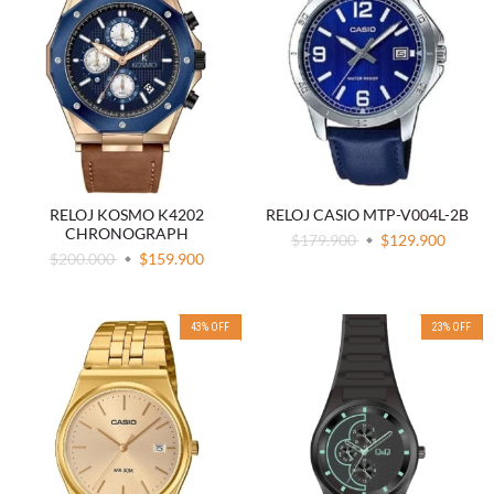
RELOJ KOSMO K4202
RELOJ CASIO MTP-V004L-2B
CHRONOGRAPH
$179.900
$129.900
$200.000
$159.900
43
%
OFF
23
%
OFF