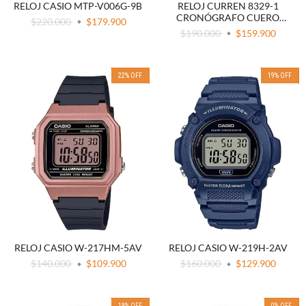
RELOJ CASIO MTP-V006G-9B
RELOJ CURREN 8329-1
CRONÓGRAFO CUERO
$220.000
$179.900
NEGRO
$190.000
$159.900
22
%
OFF
19
%
OFF
RELOJ CASIO W-217HM-5AV
RELOJ CASIO W-219H-2AV
$140.000
$109.900
$160.000
$129.900
19
%
OFF
0
%
OFF