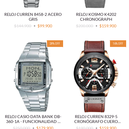
RELOJ CURREN 8458-2 ACERO
RELOJ KOSMO K4202
GRIS
CHRONOGRAPH
$144.900
$99.900
$200.000
$159.900
28
%
OFF
16
%
OFF
RELOJ CASIO DATA BANK DB-
RELOJ CURREN 8329-5
360-1A - FUNCIONALIDAD Y
CRONÓGRAFO CUERO
DURABILIDAD
MARRÓN
$250.000
$179.900
$190.000
$159.900