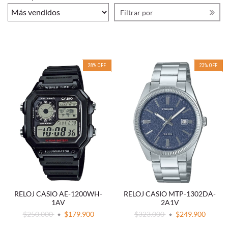
Filtrar por
28
%
OFF
23
%
OFF
RELOJ CASIO AE-1200WH-
RELOJ CASIO MTP-1302DA-
1AV
2A1V
$250.000
$179.900
$323.000
$249.900