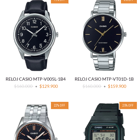
RELOJ CASIO MTP-V005L-1B4
RELOJ CASIO MTP-VT01D-1B
$160.000
$129.900
$160.000
$159.900
22
%
OFF
25
%
OFF