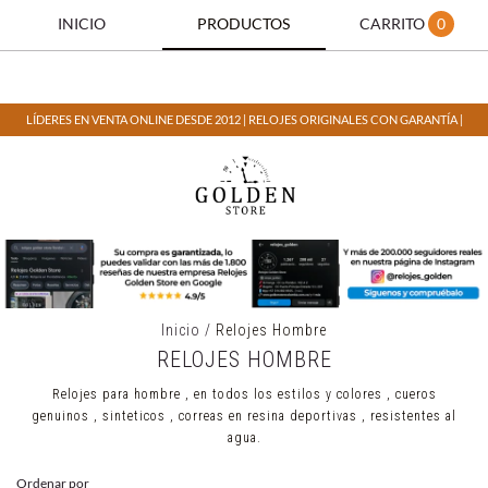
INICIO
PRODUCTOS
CARRITO
0
LÍDERES EN VENTA ONLINE DESDE 2012 | RELOJES ORIGINALES CON GARANTÍA |
Inicio
/
Relojes Hombre
RELOJES HOMBRE
Relojes para hombre , en todos los estilos y colores , cueros
genuinos , sinteticos , correas en resina deportivas , resistentes al
agua.
Ordenar por