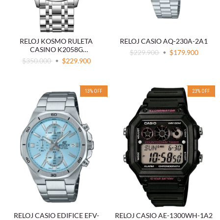
RELOJ KOSMO RULETA
RELOJ CASIO AQ-230A-2A1
CASINO K2058G
$229.900
$179.900
AUTOMATICO
$350.000
$229.900
13
%
OFF
23
%
OFF
RELOJ CASIO EDIFICE EFV-
RELOJ CASIO AE-1300WH-1A2