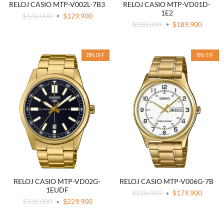
RELOJ CASIO MTP-V002L-7B3
RELOJ CASIO MTP-VD01D-
1E2
$160.000
$129.900
$280.000
$189.900
28
%
OFF
18
%
OFF
RELOJ CASIO MTP-VD02G-
RELOJ CASIO MTP-V006G-7B
1EUDF
$220.000
$179.900
$320.000
$229.900