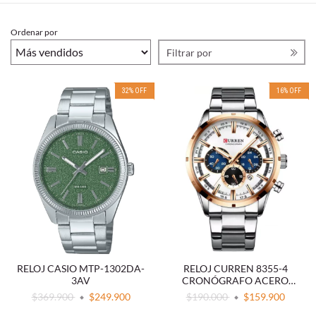
Ordenar por
Filtrar por
32
%
OFF
16
%
OFF
RELOJ CASIO MTP-1302DA-
RELOJ CURREN 8355-4
3AV
CRONÓGRAFO ACERO
BLANCO
$369.900
$249.900
$190.000
$159.900