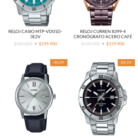
RELOJ CASIO MTP-VD01D-
RELOJ CURREN 8399-4
3E2V
CRONÓGRAFO ACERO CAFÉ
$300.000
$199.900
$190.000
$159.900
19
%
OFF
32
%
OFF