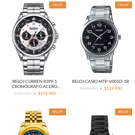
16
%
OFF
19
%
OFF
RELOJ CURREN 8399-1
RELOJ CASIO MTP-V001D-1B
CRONÓGRAFO ACERO
$160.000
$129.900
BLANCO
$190.000
$159.900
43
%
OFF
20
%
OFF