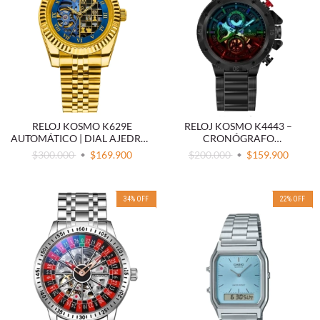
RELOJ KOSMO K629E
RELOJ KOSMO K4443 –
AUTOMÁTICO | DIAL AJEDREZ
CRONÓGRAFO
SKELETON
MULTIFUNCIÓN
$300.000
$169.900
$200.000
$159.900
34
%
OFF
22
%
OFF