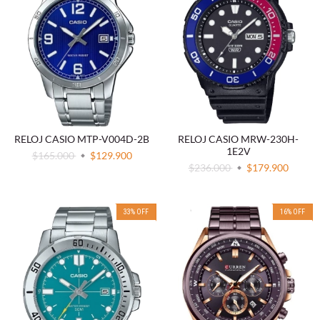
RELOJ CASIO MTP-V004D-2B
RELOJ CASIO MRW-230H-
1E2V
$165.000
$129.900
$236.000
$179.900
33
%
OFF
16
%
OFF