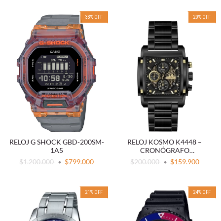
33
%
OFF
20
%
OFF
RELOJ G SHOCK GBD-200SM-
RELOJ KOSMO K4448 –
1A5
CRONÓGRAFO
MULTIFUNCIÓN CUADRADO
$1.200.000
$799.000
$200.000
$159.900
21
%
OFF
24
%
OFF