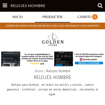
RELOJES HOMBRE
INICIO
PRODUCTOS
CARRITO
0
LÍDERES EN VENTA ONLINE DESDE 2012 | RELOJES ORIGINALES CON GARANTÍA |
Inicio
/
Relojes Hombre
RELOJES HOMBRE
Relojes para hombre , en todos los estilos y colores , cueros
genuinos , sinteticos , correas en resina deportivas , resistentes al
agua.