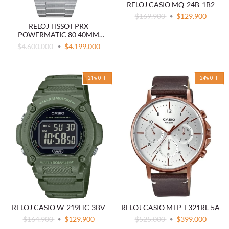
RELOJ CASIO MQ-24B-1B2
$169.900
$129.900
RELOJ TISSOT PRX
POWERMATIC 80 40MM
T137.407.11.351.00
$4.600.000
$4.199.000
21
%
OFF
24
%
OFF
RELOJ CASIO W-219HC-3BV
RELOJ CASIO MTP-E321RL-5A
$164.900
$129.900
$525.000
$399.000