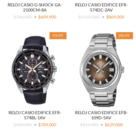
RELOJ CASIO G-SHOCK GA-
RELOJ CASIO EDIFICE EFR-
2100CM-8A
574DC-2AV
$780.000
$609.900
$1.115.000
$869.000
21
%
OFF
23
%
OFF
RELOJ CASIO EDIFICE EFR-
RELOJ CASIO EDIFICE EFB-
574BL-1AV
109D-5AV
$999.000
$789.000
$819.900
$629.000