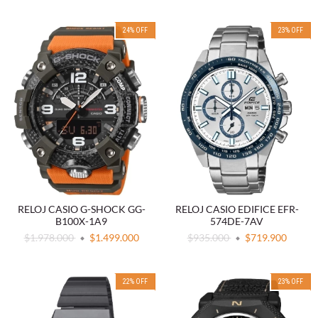
24
%
OFF
23
%
OFF
RELOJ CASIO G-SHOCK GG-
RELOJ CASIO EDIFICE EFR-
B100X-1A9
574DE-7AV
$1.978.000
$1.499.000
$935.000
$719.900
22
%
OFF
23
%
OFF