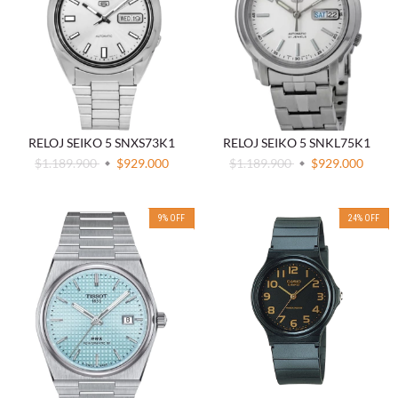
RELOJ SEIKO 5 SNXS73K1
RELOJ SEIKO 5 SNKL75K1
$1.189.900
$929.000
$1.189.900
$929.000
9
%
OFF
24
%
OFF