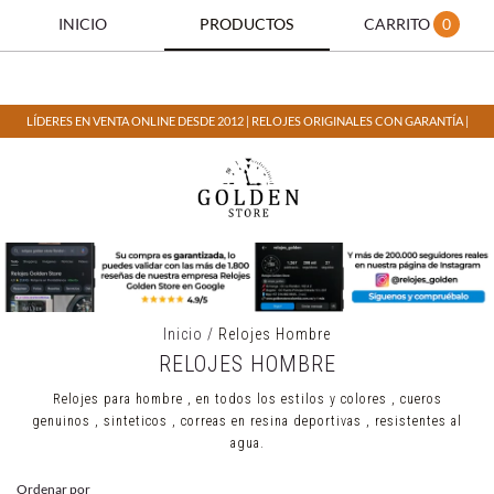
INICIO
PRODUCTOS
CARRITO
0
LÍDERES EN VENTA ONLINE DESDE 2012 | RELOJES ORIGINALES CON GARANTÍA |
Inicio
/
Relojes Hombre
RELOJES HOMBRE
Relojes para hombre , en todos los estilos y colores , cueros
genuinos , sinteticos , correas en resina deportivas , resistentes al
agua.
Ordenar por