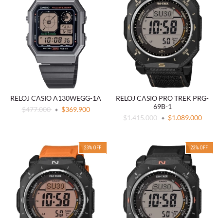
RELOJ CASIO A130WEGG-1A
RELOJ CASIO PRO TREK PRG-
69B-1
$477.000
$369.900
$1.415.000
$1.089.000
23
%
OFF
23
%
OFF