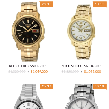
21
%
OFF
21
%
OFF
RELOJ SEIKO SNKL88K1
RELOJ SEIKO 5 SNKK84K1
$1.320.000
$1.049.000
$1.320.000
$1.039.000
22
%
OFF
22
%
OFF