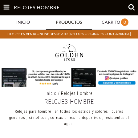
RELOJES HOMBRE
INICIO
PRODUCTOS
CARRITO
0
LÍDERES EN VENTA ONLINE DESDE 2012 | RELOJES ORIGINALES CON GARANTÍA |
Inicio
/
Relojes Hombre
RELOJES HOMBRE
Relojes para hombre , en todos los estilos y colores , cueros
genuinos , sinteticos , correas en resina deportivas , resistentes al
agua.