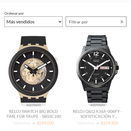
Ordenar por
Filtrar por
AGOTADO
AGOTADO
RELOJ SWATCH BIG BOLD
RELOJ Q&Q A36A-006PY -
TIME FOR TAUPE - SB03C100
SOFISTICACIÓN Y
DURABILIDAD
$800.000
$599.000
$200.000
$139.900