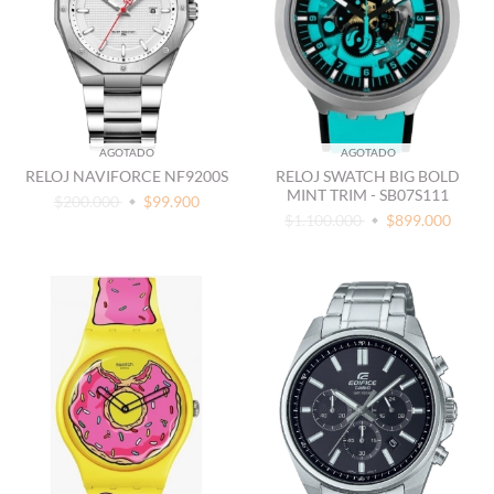
AGOTADO
AGOTADO
RELOJ NAVIFORCE NF9200S
RELOJ SWATCH BIG BOLD
MINT TRIM - SB07S111
$200.000
$99.900
$1.100.000
$899.000