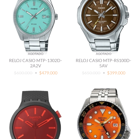
AGOTADO
AGOTADO
RELOJ CASIO MTP-1302D-
RELOJ CASIO MTP-RS100D-
2A2V
5AV
$600.000
$479.000
$650.000
$399.000