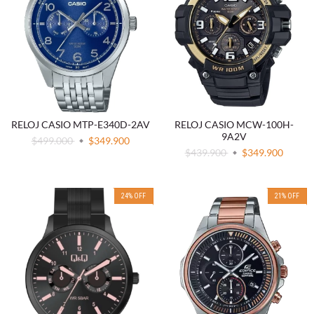
RELOJ CASIO MTP-E340D-2AV
RELOJ CASIO MCW-100H-
9A2V
$499.000
$349.900
$439.900
$349.900
24
%
OFF
21
%
OFF