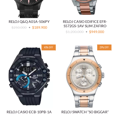
RELOJ Q&Q A01A-506PY
RELOJ CASIO EDIFICE EFR-
S572GS-1AV SLIM ZAFIRO
$250.000
$189.900
$1.200.000
$949.000
45
%
OFF
29
%
OFF
RELOJ SWATCH “SO BIGGAR”
RELOJ CASIO ECB-10PB-1A