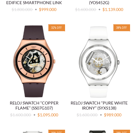
(YOS452G)
EDIFICE SMARTPHONE LINK
$1.600.000
$1.139.000
$1.800.000
$999.000
32
%
OFF
38
%
OFF
RELOJ SWATCH “COPPER
RELOJ SWATCH “PURE WHITE
FLAME” (SS07G107)
IRONY” (SYXS138)
$1.600.000
$1.095.000
$1.600.000
$989.000