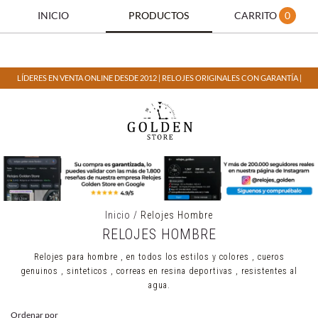
INICIO
PRODUCTOS
CARRITO
0
LÍDERES EN VENTA ONLINE DESDE 2012 | RELOJES ORIGINALES CON GARANTÍA |
Inicio
/
Relojes Hombre
RELOJES HOMBRE
Relojes para hombre , en todos los estilos y colores , cueros
genuinos , sinteticos , correas en resina deportivas , resistentes al
agua.
Ordenar por