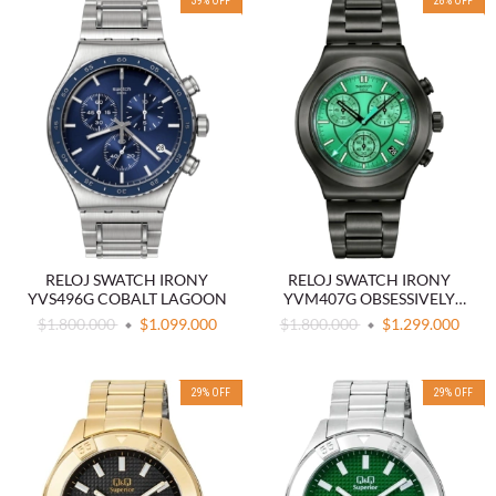
39
%
OFF
28
%
OFF
RELOJ SWATCH IRONY
RELOJ SWATCH IRONY
YVS496G COBALT LAGOON
YVM407G OBSESSIVELY
OBSIDIAN
$1.800.000
$1.099.000
$1.800.000
$1.299.000
29
%
OFF
29
%
OFF