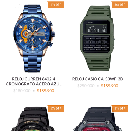
11
%
OFF
36
%
OFF
RELOJ CURREN 8402-4
RELOJ CASIO CA-53WF-3B
CRONÓGRAFO ACERO AZUL
$250.000
$159.900
$180.000
$159.900
17
%
OFF
31
%
OFF