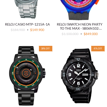
RELOJ CASIO MTP-1215A-1A
RELOJ SWATCH NEON PARTY
TO THE MAX - SB06N102:
$184.900
$149.900
AUDACIA Y ESTILO
$1.100.000
$849.000
38
%
OFF
41
%
OFF