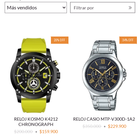
Filtrar por
20
%
OFF
34
%
OFF
RELOJ KOSMO K4212
RELOJ CASIO MTP-V300D-1A2
CHRONOGRAPH
$350.000
$229.900
$200.000
$159.900