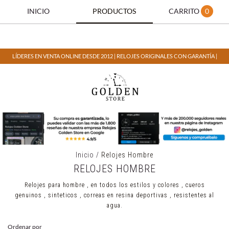
INICIO
PRODUCTOS
CARRITO
0
LÍDERES EN VENTA ONLINE DESDE 2012 | RELOJES ORIGINALES CON GARANTÍA |
Inicio
/
Relojes Hombre
RELOJES HOMBRE
Relojes para hombre , en todos los estilos y colores , cueros
genuinos , sinteticos , correas en resina deportivas , resistentes al
agua.
Ordenar por