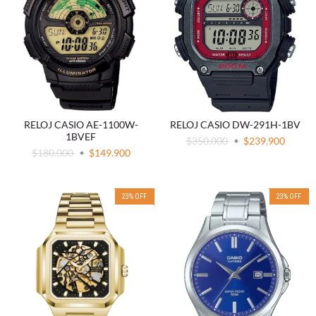
RELOJ CASIO AE-1100W-
RELOJ CASIO DW-291H-1BV
1BVEF
$350.000
$239.900
$180.000
$149.900
23
%
OFF
23
%
OFF