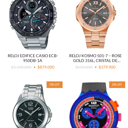
RELOJ EDIFICE CASIO ECB-
RELOJ KOSMO 501-7 – ROSE
950DB-1A
GOLD 316L, CRISTAL DE
ZAFIRO, ESFERA GRIS , 5ATM
$1.100.000
$879.000
$650.000
$379.900
19
%
OFF
23
%
OFF