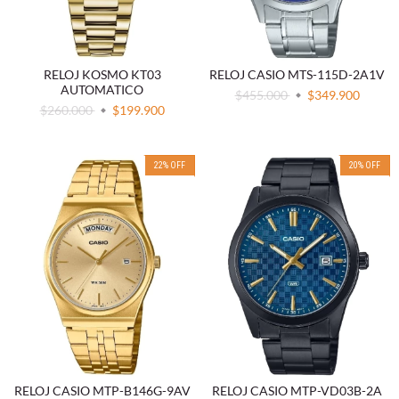
RELOJ KOSMO KT03
RELOJ CASIO MTS-115D-2A1V
AUTOMATICO
$455.000
$349.900
$260.000
$199.900
22
%
OFF
20
%
OFF
RELOJ CASIO MTP-B146G-9AV
RELOJ CASIO MTP-VD03B-2A