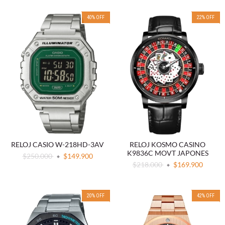
40
%
OFF
22
%
OFF
RELOJ CASIO W-218HD-3AV
RELOJ KOSMO CASINO
K9836C MOVT JAPONES
$250.000
$149.900
$218.000
$169.900
20
%
OFF
42
%
OFF