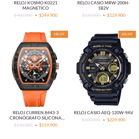
RELOJ KOSMO K0221
RELOJ CASIO MRW-200H-
MAGNETICO
1B2V
$400.000
$249.900
$220.000
$129.900
16
%
OFF
23
%
OFF
RELOJ CURREN 8443-3
RELOJ CASIO AEQ-120W-9AV
CRONÓGRAFO SILICONA
$300.000
$229.900
NARANJA
$190.000
$159.900